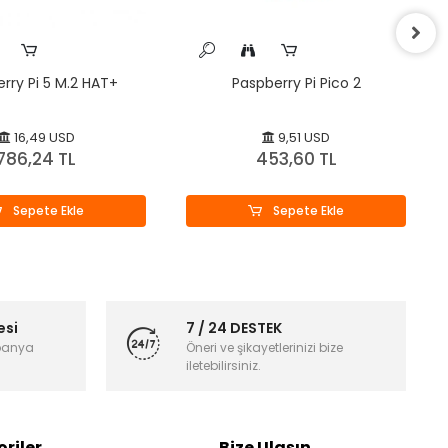
rry Pi 5 M.2 HAT+
Paspberry Pi Pico 2
16,49 USD
9,51 USD
786,24 TL
453,60 TL
Sepete Ekle
Sepete Ekle
esi
7 / 24 DESTEK
panya
Öneri ve şikayetlerinizi bize
iletebilirsiniz.
riler
Bize Ulaşın