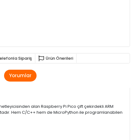
elefonla Sipariş
Ürün Önerileri
Yorumlar
tleyicisinden alan Raspberry Pi Pico çift çekirdekli ARM
maktadır. Hem C/C++ hem de MicroPython ile programlanabilen