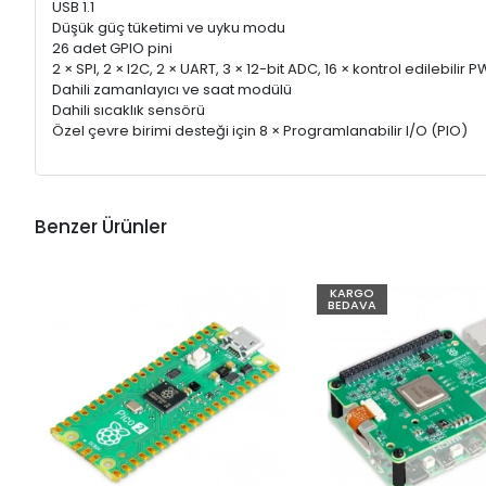
USB 1.1
Düşük güç tüketimi ve uyku modu
26 adet GPIO pini
2 × SPI, 2 × I2C, 2 × UART, 3 × 12-bit ADC, 16 × kontrol edilebilir 
Dahili zamanlayıcı ve saat modülü
Dahili sıcaklık sensörü
Özel çevre birimi desteği için 8 × Programlanabilir I/O (PIO)
Benzer Ürünler
KARGO
BEDAVA