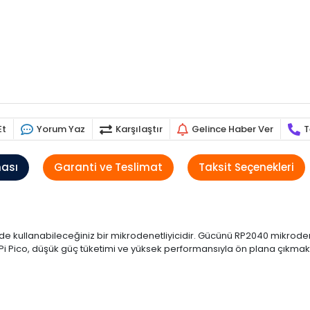
Et
Yorum Yaz
Karşılaştır
Gelince Haber Ver
T
ması
Garanti ve Teslimat
Taksit Seçenekleri
e kullanabileceğiniz bir mikrodenetliyicidir. Gücünü RP2040 mikrodene
y Pi Pico, düşük güç tüketimi ve yüksek performansıyla ön plana çık