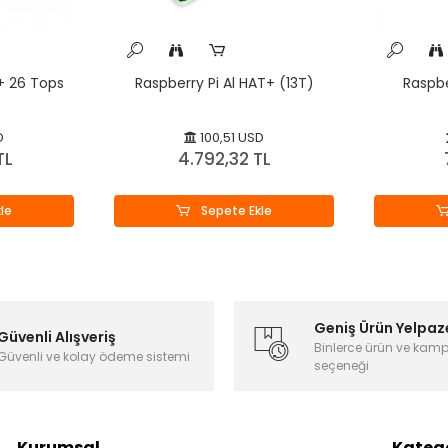
+ 26 Tops
Raspberry Pi Al HAT+ (13T)
Raspbe
D
100,51 USD
TL
4.792,32 TL
le
Sepete Ekle
Geniş Ürün Yelpaz
Güvenli Alışveriş
Binlerce ürün ve kam
Güvenli ve kolay ödeme sistemi
seçeneği
Kurumsal
Katego