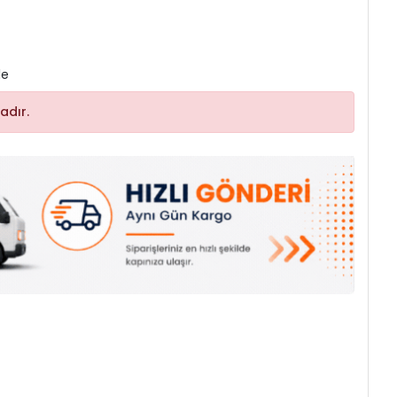
le
adır.