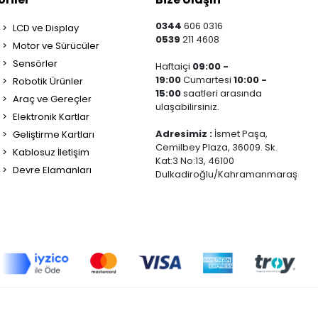
0344
606 0316
LCD ve Display
0539
211 4608
Motor ve Sürücüler
Sensörler
Haftaiçi
09:00 -
19:00
Cumartesi
10:00 -
Robotik Ürünler
15:00
saatleri arasında
Araç ve Gereçler
ulaşabilirsiniz.
Elektronik Kartlar
Adresimiz :
İsmet Paşa,
Geliştirme Kartları
Cemilbey Plaza, 36009. Sk.
Kablosuz İletişim
Kat:3 No:13, 46100
Devre Elamanları
Dulkadiroğlu/Kahramanmaraş