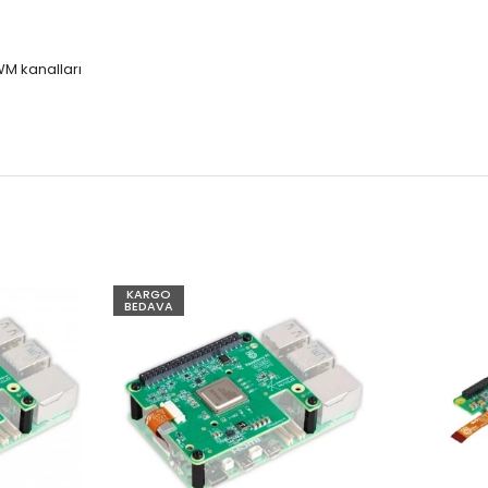
PWM kanalları
KARGO
BEDAVA