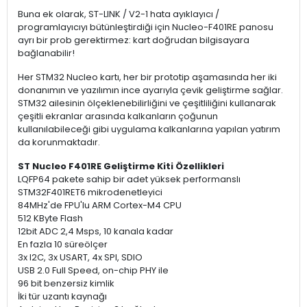
Buna ek olarak, ST-LINK / V2-1 hata ayıklayıcı /
programlayıcıyı bütünleştirdiği için Nucleo-F401RE panosu
ayrı bir prob gerektirmez: kart doğrudan bilgisayara
bağlanabilir!
Her STM32 Nucleo kartı, her bir prototip aşamasında her iki
donanımın ve yazılımın ince ayarıyla çevik geliştirme sağlar.
STM32 ailesinin ölçeklenebilirliğini ve çeşitliliğini kullanarak
çeşitli ekranlar arasında kalkanların çoğunun
kullanılabileceği gibi uygulama kalkanlarına yapılan yatırım
da korunmaktadır.
ST Nucleo F401RE Geliştirme Kiti Özellikleri
LQFP64 pakete sahip bir adet yüksek performanslı
STM32F401RET6 mikrodenetleyici
84MHz'de FPU'lu ARM Cortex-M4 CPU
512 KByte Flash
12bit ADC 2,4 Msps, 10 kanala kadar
En fazla 10 süreölçer
3x I2C, 3x USART, 4x SPI, SDIO
USB 2.0 Full Speed, on-chip PHY ile
96 bit benzersiz kimlik
İki tür uzantı kaynağı