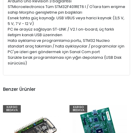
Arduino Uno Revision 3 bağlantısı
STMicroelectronics Tüm STM32F401RET6 I / O'lara tam erişime
sahip Morpho genişletme pin başlıkları
Esnek tahta güç kaynağı: USB VBUS veya harici kaynak (3,5 V,
5 V, 7 V - 12 V)
PC ile arayüz sağlayan ST-LINK / V2.1 on-board, üç farklı
iletişim kanalı USB üzerinden
Hata ayıklama ve programlama portu, STM32 Nucleo
standart araç takımları / hata ayıklayıcılar / programcılar için
PC'ye izleri geri göndermek için Sanal Com port
Sürükle bırak programlaması için yığın depolama (USB Disk
sürücüsü)
Benzer Ürünler
KARGO
KARGO
BEDAVA
BEDAVA