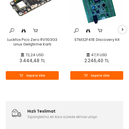
Luckfox Pico Zero RV1103G3
STM32F411E Discovery Kit
Linux Geliştirme Kartı
72,24 USD
47,11 USD
3.444,48 TL
2.246,40 TL
Sepete Ekle
Sepete Ekle
Hızlı Teslimat
Siparişleriniz en kısa sürede elinize ulaşır.