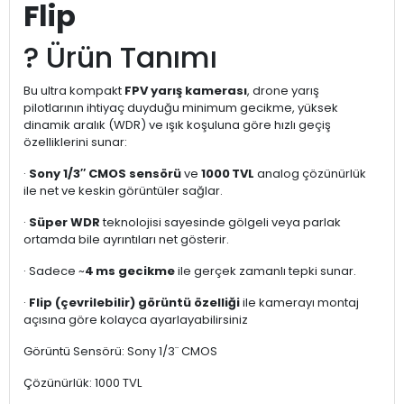
Flip
? Ürün Tanımı
Bu ultra kompak‍t
FPV yarış kamerası
, drone yarış
pilotlarının ihtiyaç duyduğu minimum gecikme, yüksek
dinamik aralık (WDR) ve ışık koşuluna göre hızlı geçiş
özelliklerini sunar:
·
Sony 1/3″ CMOS sensörü
ve
1000 TVL
analo‍g çözünürlük
ile net ve keskin görüntüler sağlar.
·
Süper WDR
teknolojisi sayesinde gölgeli veya parlak
ortamda bile ayrıntıları net gösterir.
· Sadece ~
4 ms gecikme
ile gerçek zamanlı tepki sunar.
·
Flip (çevrilebilir) görüntü özelliği
ile kamerayı montaj
açısına göre kolayca ayarlayabilirsiniz
Görüntü Sensörü: Sony 1/3¨ CMOS
Çözünürlük: 1000 TVL