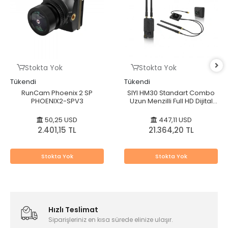
Stokta Yok
Stokta Yok
Tükendi
Tükendi
RunCam Phoenix 2 SP
SIYI HM30 Standart Combo
PHOENIX2-SPV3
Uzun Menzilli Full HD Dijital
Görüntü Aktarım FPV Sistemi
1080p 60 fps 150 ms SBUS
50,25 USD
447,11 USD
PWM Mavlink Telemetri
2.401,15 TL
21.364,20 TL
Stokta Yok
Stokta Yok
Hızlı Teslimat
Siparişleriniz en kısa sürede elinize ulaşır.