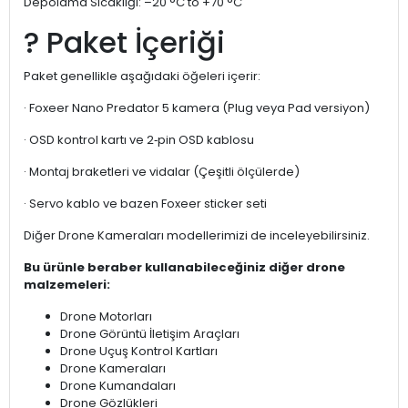
Depolama Sıcaklığı: –20 °C to +70 °C
? Paket İçeriği
Paket genellikle aşağıdaki öğeleri içerir:
· Foxeer Nano Predator 5 kamera (Plug veya Pad versiyon)
· OSD kontrol kartı ve 2‑pin OSD kablosu
· Montaj braketleri ve vidalar (Çeşitli ölçülerde)
· Servo kablo ve bazen Foxeer sticker seti
Diğer Drone Kameraları modellerimizi de inceleyebilirsiniz.
Bu ürünle beraber kullanabileceğiniz diğer drone
malzemeleri:
Drone Motorları
Drone Görüntü İletişim Araçları
Drone Uçuş Kontrol Kartları
Drone Kameraları
Drone Kumandaları
Drone Gözlükleri