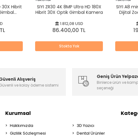
 30X Hibrit
SIYI ZR30 4K 8MP Ultra HD 180X
SIYI A8 mi
Gimbal
Hibrit 30X Optik Gimbal Kamera
Dijital 
1/1,7" S
SD
1.812,08 USD
TL
86.400,00 TL
1
Stokta Yok
Geniş Ürün Yelpaz
Güvenli Alışveriş
Binlerce ürün ve kam
Güvenli ve kolay ödeme sistemi
seçeneği
Kurumsal
Katego
Hakkımızda
3D Yazıcı
Gizlilik Sözleşmesi
Dental Ürünler