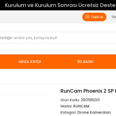
Kurulum ve Kurulum Sonrası Ücretsiz Destek
Si
Teklif Al
ARIZA KAYDI
3D BASKI
RunCam Phoenix 2 SP
Ürün Kodu:
2601195001
Marka:
RUNCAM
Kategori:
Drone Kameraları