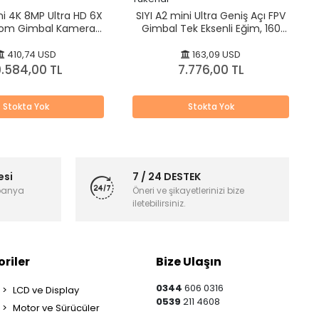
ni 4K 8MP Ultra HD 6X
SIYI A2 mini Ultra Geniş Açı FPV
Zoom Gimbal Kamera
Gimbal Tek Eksenli Eğim, 160
ony Sensörlü Kamera
Derece FOV, 1080p Starlight
Kamera Sensörü, IP67 Su
410,74 USD
163,09 USD
Geçirmez, Ters Mod Desteği
9.584,00 TL
7.776,00 TL
Stokta Yok
Stokta Yok
esi
7 / 24 DESTEK
panya
Öneri ve şikayetlerinizi bize
iletebilirsiniz.
riler
Bize Ulaşın
0344
606 0316
LCD ve Display
0539
211 4608
Motor ve Sürücüler