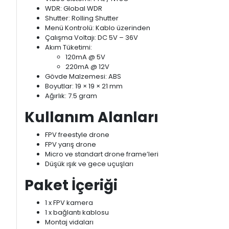
WDR: Global WDR
Shutter: Rolling Shutter
Menü Kontrolü: Kablo üzerinden
Çalışma Voltajı: DC 5V – 36V
Akım Tüketimi:
120mA @ 5V
220mA @ 12V
Gövde Malzemesi: ABS
Boyutlar: 19 × 19 × 21 mm
Ağırlık: 7.5 gram
Kullanım Alanları
FPV freestyle drone
FPV yarış drone
Micro ve standart drone frame’leri
Düşük ışık ve gece uçuşları
Paket İçeriği
1 x FPV kamera
1 x bağlantı kablosu
Montaj vidaları