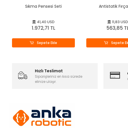
Sıkma Pensesi Seti
Antistatik Fırça
41,40 USD
11,83 USD
1.972,71 TL
563,85 T
Sepete Ekle
Sepete Ek
Hızlı Teslimat
Siparişleriniz en kısa sürede
elinize ulaşır.