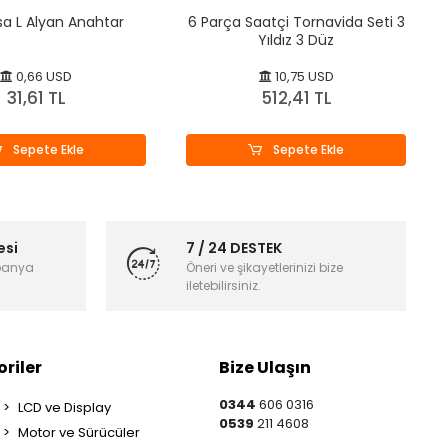
a L Alyan Anahtar
6 Parça Saatçi Tornavida Seti 3
Yıldız 3 Düz
0,66 USD
10,75 USD
31,61 TL
512,41 TL
Sepete Ekle
Sepete Ekle
esi
7 / 24 DESTEK
panya
Öneri ve şikayetlerinizi bize
iletebilirsiniz.
riler
Bize Ulaşın
0344
606 0316
LCD ve Display
0539
211 4608
Motor ve Sürücüler