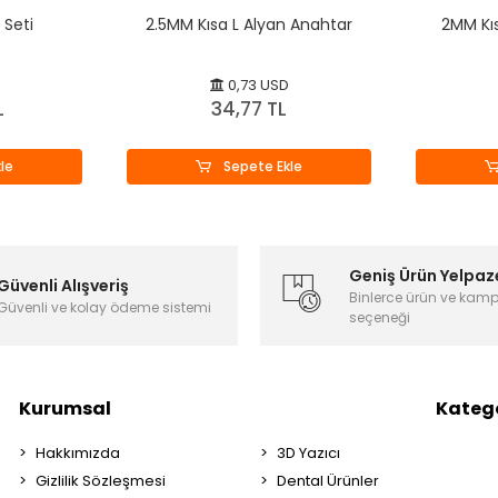
 Seti
2.5MM Kısa L Alyan Anahtar
2MM Kıs
0,73 USD
L
34,77 TL
le
Sepete Ekle
Geniş Ürün Yelpaz
Güvenli Alışveriş
Binlerce ürün ve kam
Güvenli ve kolay ödeme sistemi
seçeneği
Kurumsal
Katego
Hakkımızda
3D Yazıcı
Gizlilik Sözleşmesi
Dental Ürünler