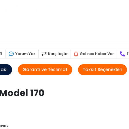
Et
Yorum Yaz
Karşılaştır
Gelince Haber Ver
T
ması
Garanti ve Teslimat
Taksit Seçenekleri
 Model 170
lılık