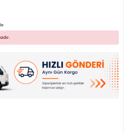
le
adır.