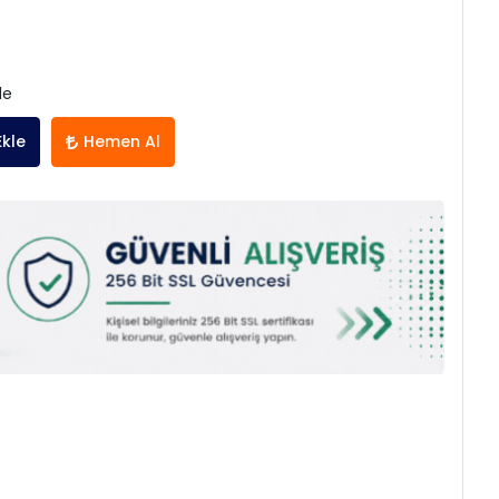
le
Ekle
Hemen Al