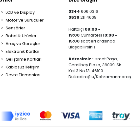
0344
606 0316
LCD ve Display
0539
211 4608
Motor ve Sürücüler
Sensörler
Haftaiçi
09:00 -
19:00
Cumartesi
10:00 -
Robotik Ürünler
15:00
saatleri arasında
Araç ve Gereçler
ulaşabilirsiniz.
Elektronik Kartlar
Adresimiz :
İsmet Paşa,
Geliştirme Kartları
Cemilbey Plaza, 36009. Sk.
Kablosuz İletişim
Kat:3 No:13, 46100
Devre Elamanları
Dulkadiroğlu/Kahramanmaraş