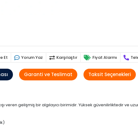
e Et
Yorum Yaz
Karşılaştır
Fiyat Alarmı
Tel
ması
Garanti ve Teslimat
Taksit Seçenekleri
ıkışı veren gelişmiş bir algılayıcı birimidir. Yüksek güvenilirliktedir ve
ik)