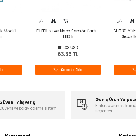
ik Modül
DHT11 Isı ve Nem Sensör Kartı -
SHT30 Yükse
ı
LED li
Sıcakl
D
1,33 USD
L
63,36 TL
le
Sepete Ekle
Geniş Ürün Yelpaz
Güvenli Alışveriş
Binlerce ürün ve kam
Güvenli ve kolay ödeme sistemi
seçeneği
Kurumsal
Katego