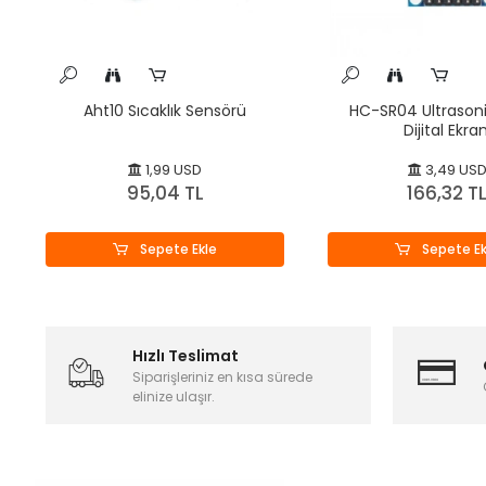
Aht10 Sıcaklık Sensörü
HC-SR04 Ultrason
Dijital Ekran
1,99 USD
3,49 US
95,04 TL
166,32 T
Sepete Ekle
Sepete Ek
Hızlı Teslimat
Siparişleriniz en kısa sürede
elinize ulaşır.