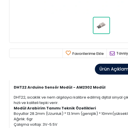
Tavsiy
Favorilerime Ekle
Ürün Açıkla
DHT22 Arduino Sensör Modül - AM2302 Modül
DHT22, sıcaklık ve nem algılayıcı kalibre edilmiş dijital sinyal ç
hızlı ve kaliteli tepki verir.
Modül Arabirim Tanımı Teknik Özellikleri
Boyutlar 28.2mm (Uzunluk) * 13.1mm (genişlik) * 10mm(yüksekl
Ağırlık: 6gr
Çalışma voltajı: 3V-5.5V