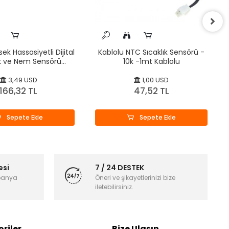
k Hassasiyetli Dijital
Kablolu NTC Sıcaklık Sensörü -
ık ve Nem Sensörü
10k -1mt Kablolu
Modülü
3,49 USD
1,00 USD
166,32 TL
47,52 TL
Sepete Ekle
Sepete Ekle
esi
7 / 24 DESTEK
panya
Öneri ve şikayetlerinizi bize
iletebilirsiniz.
riler
Bize Ulaşın