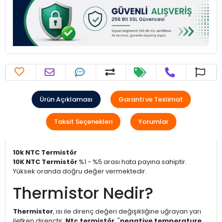
Ürün Açıklaması
Garanti ve Teslimat
Taksit Seçenekleri
Yorumlar
10k NTC Termistör
10K NTC Termistör
%1 - %5 arası hata payına sahiptir.
Yüksek oranda doğru değer vermektedir.
Thermistor Nedir?
Thermistor
, ısı ile direnç değeri değişikliğine uğrayan yarı
iletken dirençtir.
Ntc termistör
, "
negative temperature