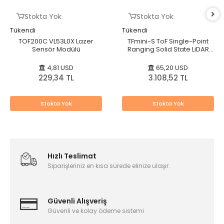
Stokta Yok
Stokta Yok
Tükendi
Tükendi
TOF200C VL53L0X Lazer
TFmini-S ToF Single-Point
Sensör Modülü
Ranging Solid State LiDAR
Sensor (12m, UART / I2C)
4,81 USD
65,20 USD
229,34 TL
3.108,52 TL
Stokta Yok
Stokta Yok
Hızlı Teslimat
Siparişleriniz en kısa sürede elinize ulaşır.
Güvenli Alışveriş
Güvenli ve kolay ödeme sistemi