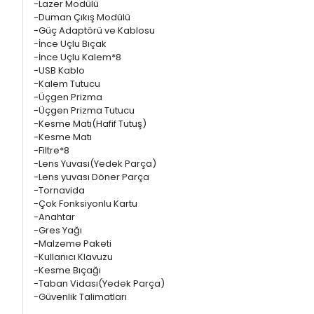
-Lazer Modülü
-Duman Çıkış Modülü
-Güç Adaptörü ve Kablosu
-İnce Uçlu Bıçak
-İnce Uçlu Kalem*8
-USB Kablo
-Kalem Tutucu
-Üçgen Prizma
-Üçgen Prizma Tutucu
-Kesme Matı(Hafif Tutuş)
-Kesme Matı
-Filtre*8
-Lens Yuvası(Yedek Parça)
-Lens yuvası Döner Parça
-Tornavida
-Çok Fonksiyonlu Kartu
-Anahtar
-Gres Yağı
-Malzeme Paketi
-Kullanıcı Klavuzu
-Kesme Bıçağı
-Taban Vidası(Yedek Parça)
-Güvenlik Talimatları