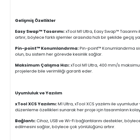
Gelişmiş Özellikler
Easy Swap™ Tasarımı:
xTool M1 Ultra, Easy Swap™ Tasarımı ile
artırır, böylece farklı işlemler arasında hızlı bir şekilde geçi
Pin-point™ Konumlandırma:
Pin-point™ Konumlandırma siste
olun, bu sistem her görevde kesinlik sağlar.
Maksimum Çalışma Hızı:
xTool M1 Ultra, 400 mm/s maksimum ç
projelerde bile verimliliği garanti eder.
Uyumluluk ve Yazılım
xTool XCS Yazılımı:
M1 Ultra, xTool XCS yazılımı ile uyumludur
düzenleme özellikleri sunarak her proje için tasarımların kolay
Bağlantı:
Cihaz, USB ve Wi-Fi bağlantılarını destekler, böylec
edilmesini sağlar, böylece çok yönlülüğünü artırır.