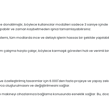
 donatılmıştır, böylece kullanıcılar modülleri sadece 3 saniye içinde değ
ş yapabilir ve zaman kaybetmeden işinizi tamamlayabilirsiniz.
mi, tüm modlarda ince ve detaylı işlerin hassas bir şekilde yapılabilme
alışma hızıyla çalışır, böylece karmaşık görevleri hızlı ve verimli bi
 ve özelleştirilmiş tasarımlar için 6.000'den fazla projeye ve yapay zek
ca oluşturulmasını ve değiştirilmesini sağlar.
e makineyi cihazlarınıza bağlama konusunda esneklik sağlar. Bu, dosya t