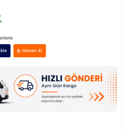
O
A
itlerle
Ekle
Hemen Al