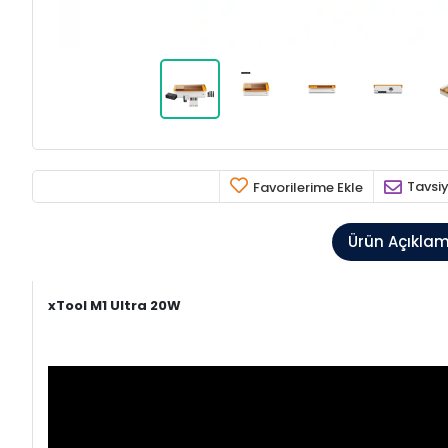
Tavsiy
Favorilerime Ekle
Ürün Açıkla
xTool M1 Ultra 20W