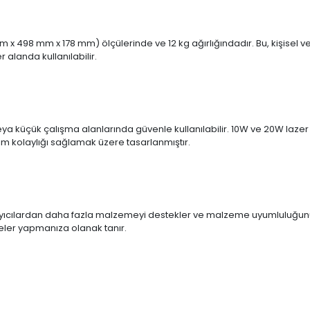
0 mm x 498 mm x 178 mm) ölçülerinde ve 12 kg ağırlığındadır. Bu, kişisel
 alanda kullanılabilir.
 veya küçük çalışma alanlarında güvenle kullanılabilir. 10W ve 20W laze
m kolaylığı sağlamak üzere tasarlanmıştır.
zıyıcılardan daha fazla malzemeyi destekler ve malzeme uyumluluğunu üç k
eler yapmanıza olanak tanır.