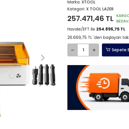
Marka:
XTOOL
Kategori:
X TOOL LAZER
KARG
257.471,46 TL
BEDAV
Havale/EFT ile
254.896,75 TL
26.669,75 TL 'den başlayan taks
Sepete 