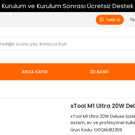
Kurulum ve Kurulum Sonrası Ücretsiz Destek
Si
Teklif Al
ARIZA KAYDI
3D BASKI
xTool M1 Ultra 20W De
xTool M1 Ultra 20W Deluxe lazer
sistem, ev ve profesyonel kulla
Ürün Kodu:
O0QNU8Z359