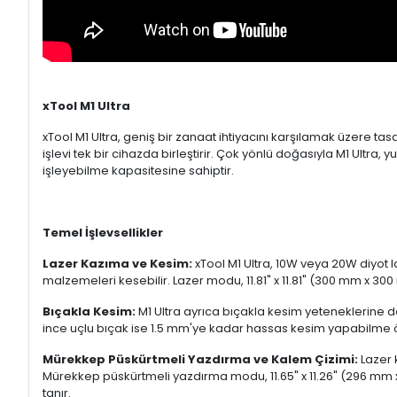
xTool M1 Ultra
xTool M1 Ultra, geniş bir zanaat ihtiyacını karşılamak üzere ta
işlevi tek bir cihazda birleştirir. Çok yönlü doğasıyla M1 Ult
işleyebilme kapasitesine sahiptir.
Temel İşlevsellikler
Lazer Kazıma ve Kesim:
xTool M1 Ultra, 10W veya 20W diyot l
malzemeleri kesebilir. Lazer modu, 11.81" x 11.81" (300 mm x 300 
Bıçakla Kesim:
M1 Ultra ayrıca bıçakla kesim yeteneklerine de
ince uçlu bıçak ise 1.5 mm'ye kadar hassas kesim yapabilme öze
Mürekkep Püskürtmeli Yazdırma ve Kalem Çizimi:
Lazer 
Mürekkep püskürtmeli yazdırma modu, 11.65" x 11.26" (296 mm 
tanır.