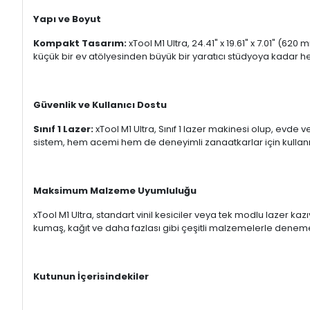
Yapı ve Boyut
Kompakt Tasarım:
xTool M1 Ultra, 24.41" x 19.61" x 7.01" (62
küçük bir ev atölyesinden büyük bir yaratıcı stüdyoya kadar her
Güvenlik ve Kullanıcı Dostu
Sınıf 1 Lazer:
xTool M1 Ultra, Sınıf 1 lazer makinesi olup, evde
sistem, hem acemi hem de deneyimli zanaatkarlar için kullanı
Maksimum Malzeme Uyumluluğu
xTool M1 Ultra, standart vinil kesiciler veya tek modlu lazer ka
kumaş, kağıt ve daha fazlası gibi çeşitli malzemelerle denem
Kutunun İçerisindekiler