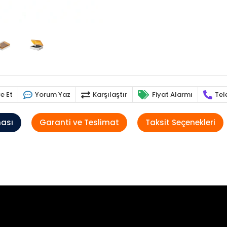
e Et
Yorum Yaz
Karşılaştır
Fiyat Alarmı
Tel
ması
Garanti ve Teslimat
Taksit Seçenekleri