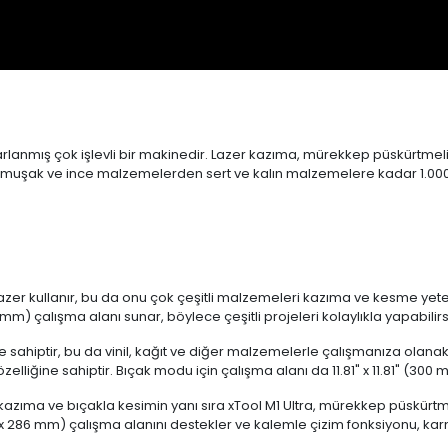
sarlanmış çok işlevli bir makinedir. Lazer kazıma, mürekkep püskürtmeli
ra, yumuşak ve ince malzemelerden sert ve kalın malzemelere kadar 1.0
azer kullanır, bu da onu çok çeşitli malzemeleri kazıma ve kesme yeten
mm) çalışma alanı sunar, böylece çeşitli projeleri kolaylıkla yapabilirs
 sahiptir, bu da vinil, kağıt ve diğer malzemelerle çalışmanıza olanak 
lliğine sahiptir. Bıçak modu için çalışma alanı da 11.81" x 11.81" (300
kazıma ve bıçakla kesimin yanı sıra xTool M1 Ultra, mürekkep püskürtme
x 286 mm) çalışma alanını destekler ve kalemle çizim fonksiyonu, kar