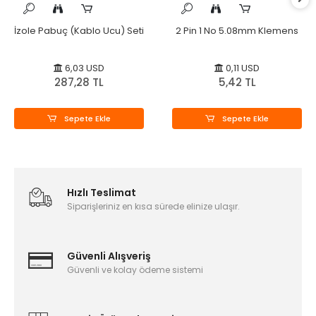
İzole Pabuç (Kablo Ucu) Seti
2 Pin 1 No 5.08mm Klemens
6,03 USD
0,11 USD
287,28 TL
5,42 TL
Sepete Ekle
Sepete Ekle
Hızlı Teslimat
Siparişleriniz en kısa sürede elinize ulaşır.
Güvenli Alışveriş
Güvenli ve kolay ödeme sistemi