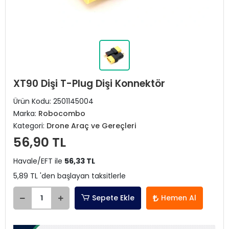
XT90 Dişi T-Plug Dişi Konnektör
Ürün Kodu:
2501145004
Marka:
Robocombo
Kategori:
Drone Araç ve Gereçleri
56,90 TL
Havale/EFT ile
56,33 TL
5,89 TL 'den başlayan taksitlerle
Sepete Ekle
Hemen Al