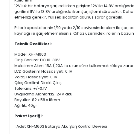
Kullanımı:
12V luk bir batarya şarj edilirken girişten 12V ile 14.8V aralığın
gerilimi 11V ile 13.8V aralığında iken şarj işlemi sürecektir. Da
etmenizi gerekir. Yüksek sıcaktan akünüz zarar görebilir.
Piller kapasitelerinin 1/10 yada 2/10 seviyesinde akım ile şar
kaynağı ile şarj etmemelisiniz. Cihaz üzerindeki rölenin bozulm
Teknik Özellikleri:
Model: XH-M603
Giriş Gerilimi: DC 10-30V
Maksimm Akım: 15A ( 20A ile uzun süre kullanmak röleye zarar v
LCD Gösterim Hassasiyeti: 0.1V
Voltaj Hassasiyeti: 0.1V
Çıkış Gerilimi: Direkt Çıkış
Tolerans: +/-0.1V
Uygulama Alanları:12-24V akü
Boyutlar: 82 x 58 x 18mm
Ağırlık: 40gr
Paket İçeriği:
1 Adet XH-M603 Batarya Akü Şarj Kontrol Devresi