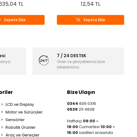
635,04 TL
12,54 TL
Sepete Ekle
Sepete Ekle
esi
7 / 24 DESTEK
panya
Öneri ve şikayetlerinizi bize
iletebilirsiniz.
riler
Bize Ulaşın
0344
606 0316
LCD ve Display
0539
211 4608
Motor ve Sürücüler
Sensörler
Haftaiçi
09:00 -
19:00
Cumartesi
10:00 -
Robotik Ürünler
15:00
saatleri arasında
Araç ve Gereçler