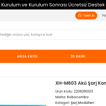
2000 ₺ Üzeri Ücretsiz Kargo
Si
Teklif Al
ARIZA KAYDI
3D BASKI
XH-M603 Akü Şarj Kont
Ürün Kodu:
2208280013
Marka:
Robocombo
Kategori:
Şarj Modülleri