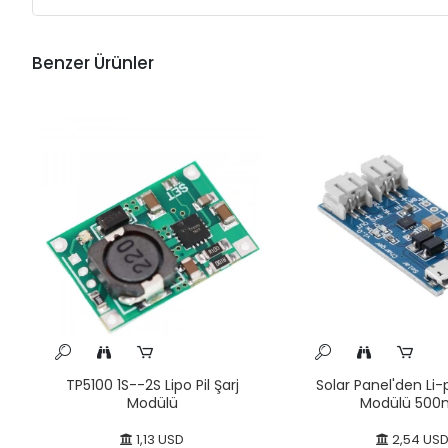
Benzer Ürünler
TP5100 1S--2S Lipo Pil Şarj
Solar Panel'den Li-p
Modülü
Modülü 500
1,13 USD
2,54 US