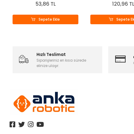
53,86 TL
120,96 T
Sepete Ekle
Sepete Ek
Hızlı Teslimat
Siparişleriniz en kısa sürede
elinize ulaşır.