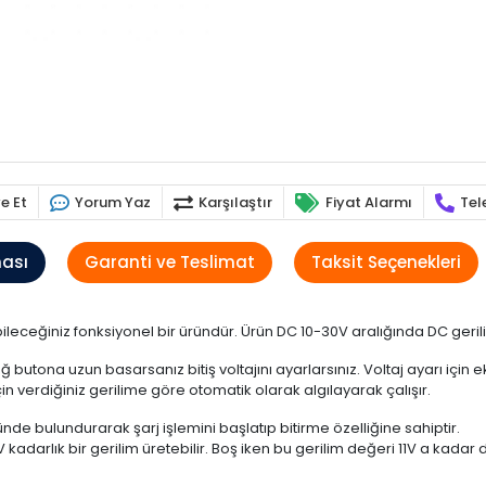
e Et
Yorum Yaz
Karşılaştır
Fiyat Alarmı
Tel
ması
Garanti ve Teslimat
Taksit Seçenekleri
bileceğiniz fonksiyonel bir üründür. Ürün DC 10-30V aralığında DC gerili
 butona uzun basarsanız bitiş voltajını ayarlarsınız. Voltaj ayarı için 
in verdiğiniz gerilime göre otomatik olarak algılayarak çalışır.
nde bulundurarak şarj işlemini başlatıp bitirme özelliğine sahiptir.
kadarlık bir gerilim üretebilir. Boş iken bu gerilim değeri 11V a kadar d