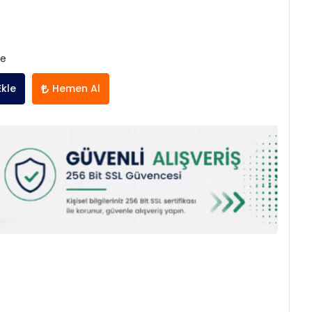
le
Ekle
Hemen Al