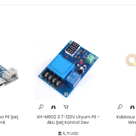
o Pil Şarj
XH-M602 3.7-120V Lityum Pil -
Kablosuz
mA
Akü Şarj Kontrol Dev
Wir
D
5,71 USD