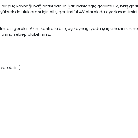
da bir güç kaynağı bağlantısı yapılır. Şarj başlangıç gerilimi 11V, bitiş g
ha yüksek doluluk oranı için bitiş gerilimi 14.4V olarak da ayarlayabilir
j edilmesi gerekir. Akım kontrollü bir güç kaynağı yada şarj cihazını ü
asına sebep olabilirsiniz.
erebilir. )