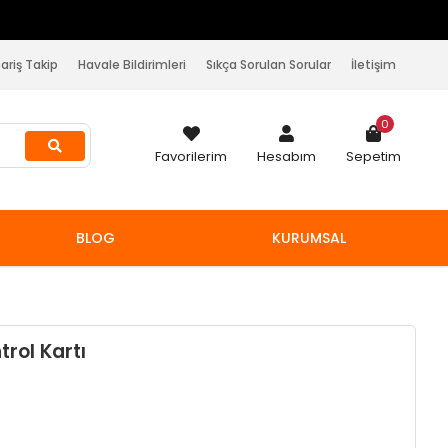
pariş Takip
Havale Bildirimleri
Sıkça Sorulan Sorular
İletişim
0
Favorilerim
Hesabım
Sepetim
BLOG
KURUMSAL
rol Kartı