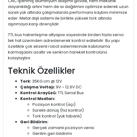
CNC işlenmiş alüminyum alaşımlı gövde, hem mekanik
dayanıklılığı artırır hem de ısı dağılımını optimize ederek uzun
süreli yük altında çalışmalarda performans kaybını minimize
eder. Metal dişli sistemi ile birlikte yüksek tork altında
aşınmaya karşı dirençlidir.
TTL bus haberleşme altyapısı sayesinde birden fazla servo
tek hat üzerinden adreslenerek kontrol edilebilir. Bu yapı
özellikle çok eksenli robot sistemlerinde kablolama
karmaşasını azaltır ve senkron hareket kontrolünü
kolaylaştırır.
Teknik Özellikler
Tork:
35KG.cm @ 12V
Çalışma Voltajı:
9V ~ 12.6V DC
Kontrol Arayüzü:
TTL Serial Bus
Kontrol Modları:
Pozisyon kontrol (açı)
Sürekli dönüş (hız kontrol)
Tork kontrol (yük tabanlı)
Geri Bildirim:
Gerçek zamanlı pozisyon verisi
Gerilim geri bildirimi