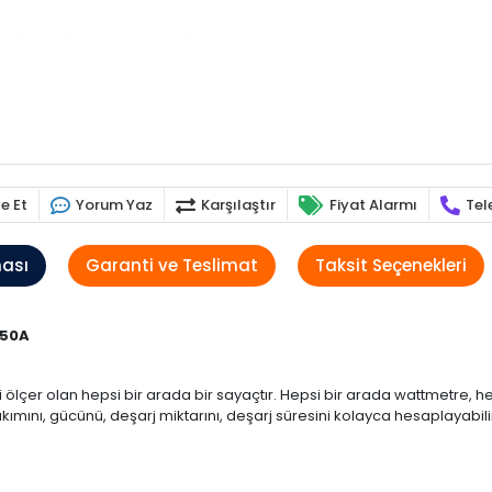
e Et
Yorum Yaz
Karşılaştır
Fiyat Alarmı
Tel
ması
Garanti ve Teslimat
Taksit Seçenekleri
150A
lçer olan hepsi bir arada bir sayaçtır. Hepsi bir arada wattmetre, her
akımını, gücünü, deşarj miktarını, deşarj süresini kolayca hesaplayabili