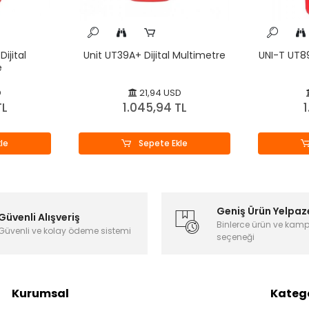
ijital
Unit UT39A+ Dijital Multimetre
UNI-T UT89
e
D
21,94 USD
TL
1.045,94 TL
1
le
Sepete Ekle
Geniş Ürün Yelpaz
Güvenli Alışveriş
Binlerce ürün ve kam
Güvenli ve kolay ödeme sistemi
seçeneği
Kurumsal
Katego