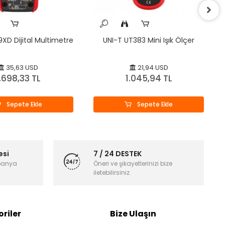
XD Dijital Multimetre
UNI-T UT383 Mini Işık Ölçer
35,63 USD
21,94 USD
.698,33 TL
1.045,94 TL
Sepete Ekle
Sepete Ekle
esi
7 / 24 DESTEK
panya
Öneri ve şikayetlerinizi bize
iletebilirsiniz.
riler
Bize Ulaşın