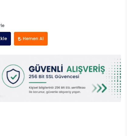
rle
Ekle
Hemen Al