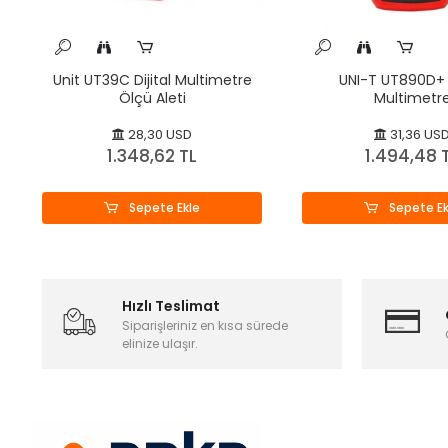
Unit UT39C Dijital Multimetre
UNI-T UT890D+ D
Ölçü Aleti
Multimetr
28,30 USD
31,36 US
1.348,62 TL
1.494,48 
Sepete Ekle
Sepete Ek
Hızlı Teslimat
Siparişleriniz en kısa sürede
elinize ulaşır.