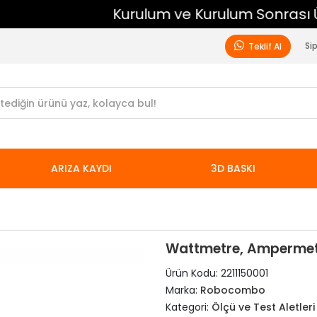
Kurulum ve Kurulum Sonrası Ücretsiz Destek
Si
Teklif Al
ARIZA KAYDI
3D BASKI
Wattmetre, Ampermetr
Ürün Kodu:
2211150001
Marka:
Robocombo
Kategori:
Ölçü ve Test Aletleri