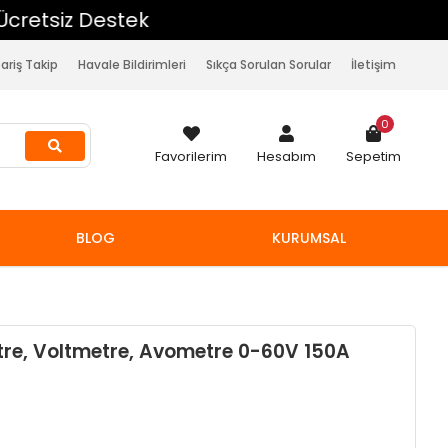
pariş Takip
Havale Bildirimleri
Sıkça Sorulan Sorular
İletişim
0
Favorilerim
Hesabım
Sepetim
BLOG
KURUMSAL
e, Voltmetre, Avometre 0-60V 150A