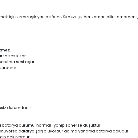
mek için kırmızı ışık yanıp söner; Kırmızı ışık her zaman pilin tamamen 
etmez.
ırsa ses kısar.
basılırsa sesi açar.
durdurur.
ssiz durumdadır.
a batarya durumuı normal , yanıp sönerse düşüktür.
p sönüyorsa batarya şarj oluyordur daima yanarsa batarya doludur.
için bekliyordur.