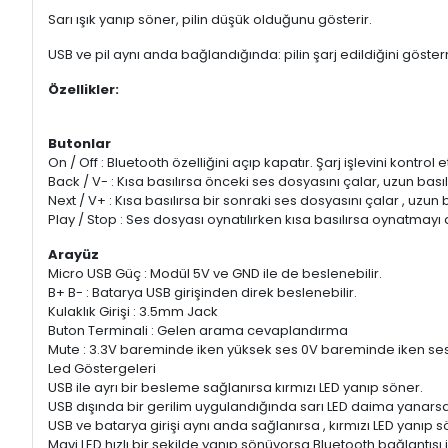
Sarı ışık yanıp söner, pilin düşük olduğunu gösterir.
USB ve pil aynı anda bağlandığında: pilin şarj edildiğini göster
Özellikler:
Butonlar
On / Off : Bluetooth özelliğini açıp kapatır. Şarj işlevini kontrol 
Back / V- : Kısa basılırsa önceki ses dosyasını çalar, uzun basıl
Next / V+ : Kısa basılırsa bir sonraki ses dosyasını çalar , uzun 
Play / Stop : Ses dosyası oynatılırken kısa basılırsa oynatmayı 
Arayüz
Micro USB Güç : Modül 5V ve GND ile de beslenebilir.
B+ B- : Batarya USB girişinden direk beslenebilir.
Kulaklık Girişi : 3.5mm Jack
Buton Terminali : Gelen arama cevaplandırma
Mute : 3.3V bareminde iken yüksek ses 0V bareminde iken se
Led Göstergeleri
USB ile ayrı bir besleme sağlanırsa kırmızı LED yanıp söner.
USB dışında bir gerilim uygulandığında sarı LED daima yanars
USB ve batarya girişi aynı anda sağlanırsa , kırmızı LED yanı
Mavi LED hızlı bir şekilde yanıp sönüyorsa Bluetooth bağlantısı 