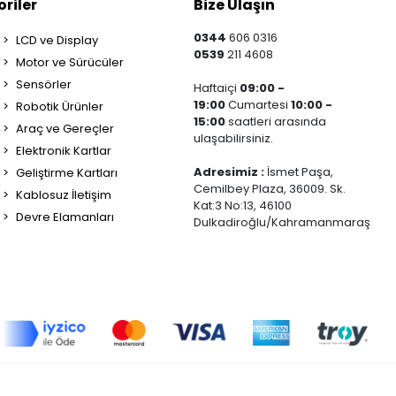
riler
Bize Ulaşın
0344
606 0316
LCD ve Display
0539
211 4608
Motor ve Sürücüler
Sensörler
Haftaiçi
09:00 -
19:00
Cumartesi
10:00 -
Robotik Ürünler
15:00
saatleri arasında
Araç ve Gereçler
ulaşabilirsiniz.
Elektronik Kartlar
Adresimiz :
İsmet Paşa,
Geliştirme Kartları
Cemilbey Plaza, 36009. Sk.
Kablosuz İletişim
Kat:3 No:13, 46100
Devre Elamanları
Dulkadiroğlu/Kahramanmaraş