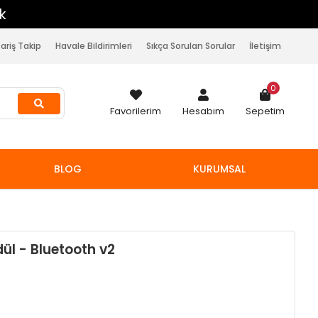
pariş Takip
Havale Bildirimleri
Sıkça Sorulan Sorular
İletişim
0
Favorilerim
Hesabım
Sepetim
BLOG
KURUMSAL
ül - Bluetooth v2