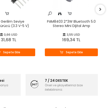
k Gerilim Seviye
PAM8403 2*3W Bluetooth 5.0
ürücü (3.3 V-5 V)
Stereo Mini Dijital Amp
0,66 USD
3,55 USD
31,68 TL
169,34 TL
Sepete Ekle
Sepete Ekle
esi
7 / 24 DESTEK
panya
Öneri ve şikayetlerinizi bize
iletebilirsiniz.