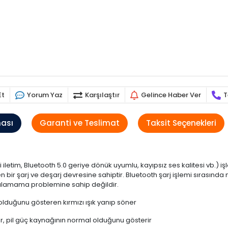
Et
Yorum Yaz
Karşılaştır
Gelince Haber Ver
T
ması
Garanti ve Teslimat
Taksit Seçenekleri
letim, Bluetooth 5.0 geriye dönük uyumlu, kayıpsız ses kalitesi vb.) işle
bir şarj ve deşarj devresine sahiptir. Bluetooth şarj işlemi sırasında 
llanılamama problemine sahip değildir.
olduğunu gösteren kırmızı ışık yanıp söner
nar, pil güç kaynağının normal olduğunu gösterir