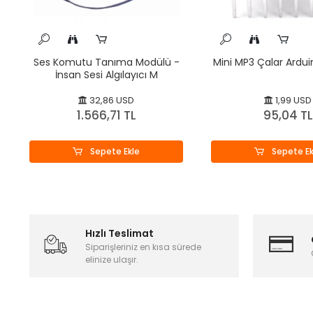
Ses Komutu Tanıma Modülü -
Mini MP3 Çalar Ardu
İnsan Sesi Algılayıcı M
32,86 USD
1,99 USD
1.566,71 TL
95,04 TL
Sepete Ekle
Sepete Ek
Hızlı Teslimat
Siparişleriniz en kısa sürede
elinize ulaşır.