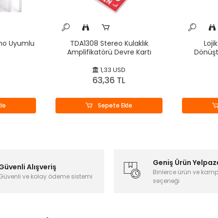
ino Uyumlu
TDA1308 Stereo Kulaklık
Loji
Amplifikatörü Devre Kartı
Dönüşt
1,33 USD
63,36 TL
le
Sepete Ekle
Geniş Ürün Yelpaz
Güvenli Alışveriş
Binlerce ürün ve kam
Güvenli ve kolay ödeme sistemi
seçeneği