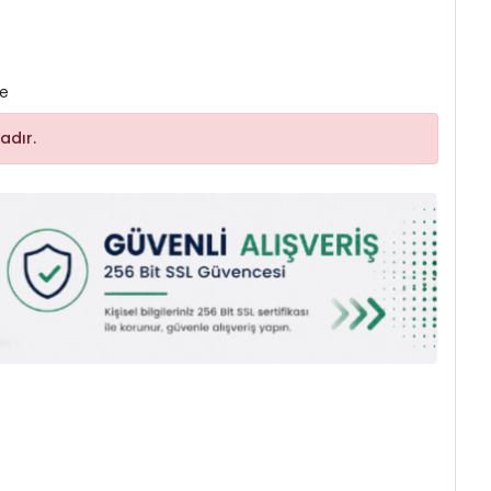
le
adır.