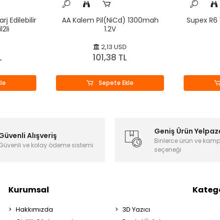
 Edilebilir
AA Kalem Pil(NiCd) 1300mah
Supex R6 
2li
1.2V
2,13 USD
L
101,38 TL
le
Sepete Ekle
Geniş Ürün Yelpaz
Güvenli Alışveriş
Binlerce ürün ve kam
Güvenli ve kolay ödeme sistemi
seçeneği
Kurumsal
Katego
Hakkımızda
3D Yazıcı