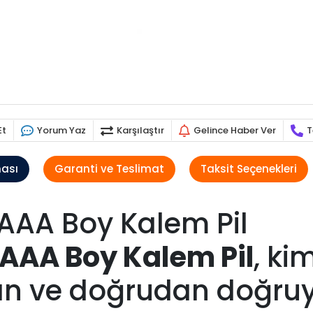
Et
Yorum Yaz
Karşılaştır
Gelince Haber Ver
T
ması
Garanti ve Teslimat
Taksit Seçenekleri
i AAA Boy Kalem Pil
li AAA Boy Kalem Pil
, ki
an ve doğrudan doğruya