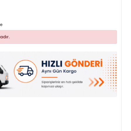
le
adır.