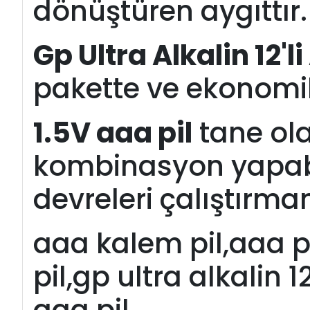
dönüştüren aygıttır.
Gp Ultra Alkalin 12'
pakette ve ekonomik 
1.5V aaa pil
tane ola
kombinasyon yapabil
devreleri çalıştırman
aaa kalem pil,aaa pi
pil,gp ultra alkalin 1