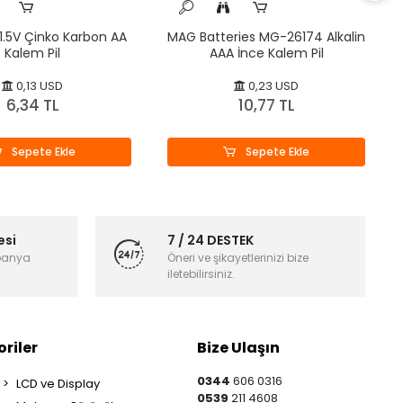
1.5V Çinko Karbon AA
MAG Batteries MG-26174 Alkalin
Kalem Pil
AAA İnce Kalem Pil
0,13 USD
0,23 USD
6,34 TL
10,77 TL
Sepete Ekle
Sepete Ekle
esi
7 / 24 DESTEK
panya
Öneri ve şikayetlerinizi bize
iletebilirsiniz.
riler
Bize Ulaşın
0344
606 0316
LCD ve Display
0539
211 4608