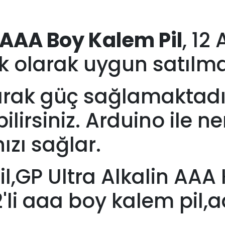
li AAA Boy Kalem Pil
, 12
olarak uygun satılması
rak güç sağlamaktadır.
irsiniz. Arduino ile n
ızı sağlar.
l,GP Ultra Alkalin AAA
2'li aaa boy kalem pil,aa