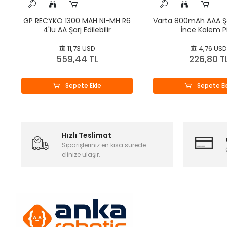
GP RECYKO 1300 MAH NI-MH R6
Varta 800mAh AAA Şarj
4'lü AA Şarj Edilebilir
İnce Kalem Pil
11,73 USD
4,76 USD
559,44 TL
226,80 T
Sepete Ekle
Sepete Ek
Hızlı Teslimat
Siparişleriniz en kısa sürede
elinize ulaşır.