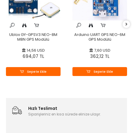
Ublox GY-GPSV3 NEO-8M
Arduino UART GPS NEO-6M
M8N GPS Modülü
GPS Modülü
14,56 USD
7,60 USD
694,07 TL
362,12 TL
Sepete Ekle
Sepete Ekle
Hızlı Teslimat
Siparişleriniz en kısa sürede elinize ulaşır.