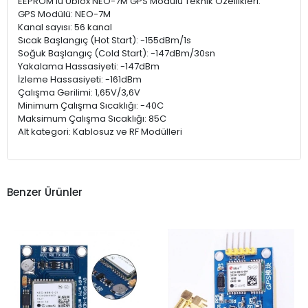
EEPROM'lu Ublox NEO-7M GPS Modülü Teknik Özellikleri:
GPS Modülü: NEO-7M
Kanal sayısı: 56 kanal
Sıcak Başlangıç (Hot Start): -155dBm/1s
Soğuk Başlangıç (Cold Start): -147dBm/30sn
Yakalama Hassasiyeti: -147dBm
İzleme Hassasiyeti: -161dBm
Çalışma Gerilimi: 1,65V/3,6V
Minimum Çalışma Sıcaklığı: -40C
Maksimum Çalışma Sıcaklığı: 85C
Alt kategori: Kablosuz ve RF Modülleri
Benzer Ürünler