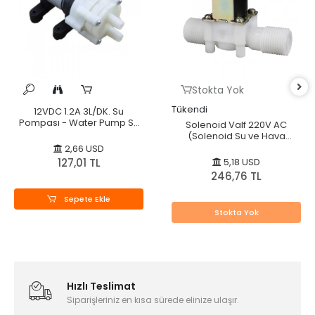
Stokta Yok
Tükendi
12VDC 1.2A 3L/DK. Su
Pompası - Water Pump Su
Solenoid Valf 220V AC
Motoru
(Solenoid Su ve Hava
Vanası)
2,66 USD
127,01 TL
5,18 USD
246,76 TL
Sepete Ekle
Stokta Yok
Hızlı Teslimat
Siparişleriniz en kısa sürede elinize ulaşır.