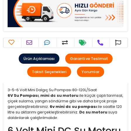
Ürün Açıklaması
Garanti ve Teslimat
Taksit Seçenekleri
Yorumlar
3-5-6 Volt Mini Dalgıç Su Pompası 80-120L/Saat
6V Su Pompası
,
mini dc su motoru
ile küçük çaplı tarımsal,
çiçek sulama, yangın söndürme gibi ve daha birçok proje
gerçekleştirebilirsiniz.
6v mini dc su pompası
ile saatte 120
litre su aktarımı gerçekleştirebilirsiniz.
Dc su motoru
suya
daldırılarak çalıştırılmalıdır.
6 Volt Mini DC Su Motoru