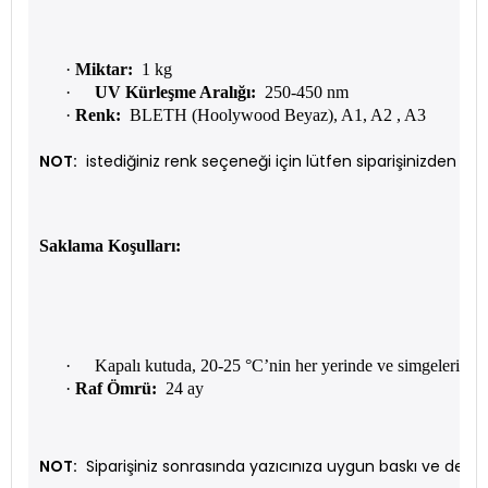
·
Miktar:
1 kg
·
UV Kürleşme Aralığı:
250-450 nm
·
Renk:
BLETH (Hoolywood Beyaz), A1, A2 , A3
NOT:
istediğiniz renk seçeneği için lütfen siparişinizden önc
Saklama Koşulları:
·
Kapalı kutuda, 20-25 °C’nin her yerinde ve simgeleriniz
·
Raf Ömrü:
24 ay
NOT:
Siparişiniz sonrasında yazıcınıza uygun baskı ve destek