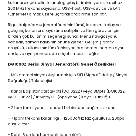
kullanarak çıkabilir. İki analog çıkış biriminin yanı sıra, cihaz
200 MHz frekans sayıcısına, USB-host , USB-device ve LAN
(Ethernet) olmak üzere üç farklı arabirime sahiptir.
Rigol dalgaformu jeneratörlerinin tümü, kullanımı kolay ve
gelişmiş kullanıcı arayüzüne sahiptir, ve tüm görevler için
birden çok kullanım seçeneği sunar. Menü navigasyonu
sadedir, zaman kaybının önüne geçer. Gelişmiş grafik
arayüzü, kullanıcının tüm fonksiyonlara hemen hemen aynı
anda ve aynı pencerede erişebilmesini sağlar.
DG1000Z Serisi Sinyal Jeneratörü Genel Özellikleri
- Mükemmel sinyal oluşturmak için SiFi (Signal Fidelity / Sinyal
Doğruluğu) Teknolojisi
- Kanal Başı standart 2Mpts(DG1022Z) veya 8Mpts (DG1032Z
ve DG1062Z) / 16Mpts/CH (opsiyonel) Kayıt Uzunluğu
- 2 tam fonksiyonel standart birbirinden bağımsız kanal
- ±1ppm frekans kararlılığı , -125dBc/Hz faz gürültüsü, 200ps
düşük jitter
- Dahili 8 orders harmonik jeneratörü