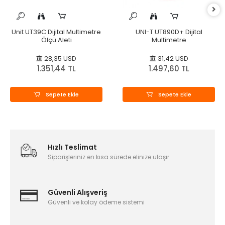
Unit UT39C Dijital Multimetre
UNI-T UT890D+ Dijital
Ölçü Aleti
Multimetre
28,35 USD
31,42 USD
1.351,44 TL
1.497,60 TL
Sepete Ekle
Sepete Ekle
Hızlı Teslimat
Siparişleriniz en kısa sürede elinize ulaşır.
Güvenli Alışveriş
Güvenli ve kolay ödeme sistemi