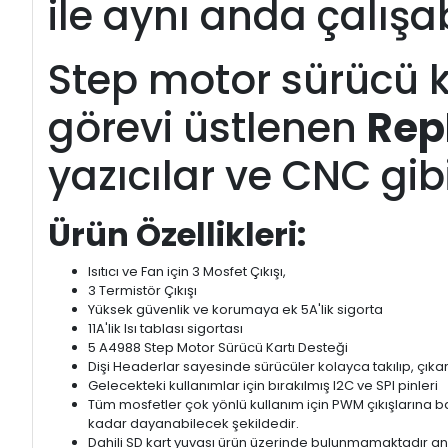
ile aynı anda çalışabi
Step motor sürücü k
görevi üstlenen
Rep
yazıcılar ve CNC gib
Ürün Özellikleri:
Isıtıcı ve Fan için 3 Mosfet Çıkışı,
3 Termistör Çıkışı
Yüksek güvenlik ve korumaya ek 5A'lik sigorta
11A'lik Isı tablası sigortası
5 A4988 Step Motor Sürücü Kartı Desteği
Dişi Headerlar sayesinde sürücüler kolayca takılıp, çıkarıl
Gelecekteki kullanımlar için bırakılmış I2C ve SPI pinleri
Tüm mosfetler çok yönlü kullanım için PWM çıkışlarına ba
kadar dayanabilecek şekildedir.
Dahili SD kart yuvası ürün üzerinde bulunmamaktadır anc