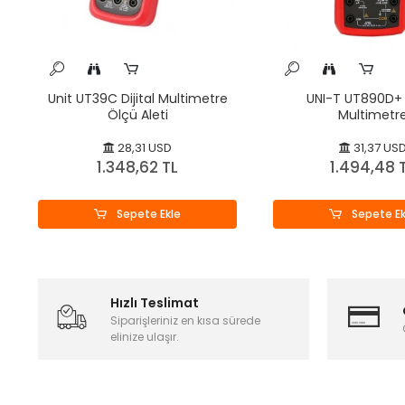
Unit UT39C Dijital Multimetre
UNI-T UT890D+ D
Ölçü Aleti
Multimetr
28,31 USD
31,37 US
1.348,62 TL
1.494,48 
Sepete Ekle
Sepete Ek
Hızlı Teslimat
Siparişleriniz en kısa sürede
elinize ulaşır.