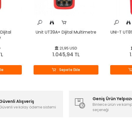
ijital
Unit UT39A+ Dijital Multimetre
UNI-T UT89
e
D
21,95 USD
TL
1.045,94 TL
1
le
Sepete Ekle
Geniş Ürün Yelpaz
Güvenli Alışveriş
Binlerce ürün ve kam
Güvenli ve kolay ödeme sistemi
seçeneği