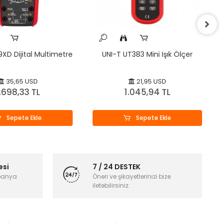
XD Dijital Multimetre
UNI-T UT383 Mini Işık Ölçer
35,65 USD
21,95 USD
.698,33 TL
1.045,94 TL
Sepete Ekle
Sepete Ekle
esi
7 / 24 DESTEK
panya
Öneri ve şikayetlerinizi bize
iletebilirsiniz.