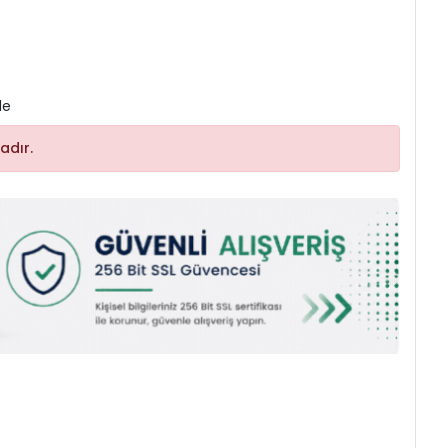
le
adır.