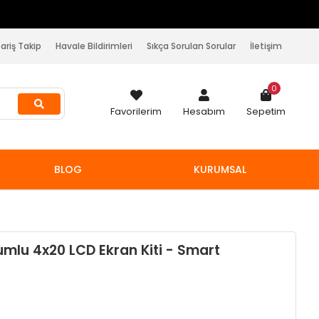
pariş Takip
Havale Bildirimleri
Sıkça Sorulan Sorular
İletişim
0
Favorilerim
Hesabım
Sepetim
BLOG
KURUMSAL
mlu 4x20 LCD Ekran Kiti - Smart