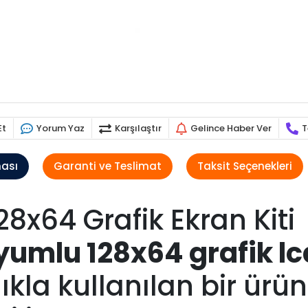
Et
Yorum Yaz
Karşılaştır
Gelince Haber Ver
T
ması
Garanti ve Teslimat
Taksit Seçenekleri
8x64 Grafik Ekran Kiti
umlu 128x64 grafik lcd
klıkla kullanılan bir ü