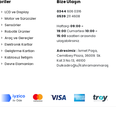
riler
Bize Ulaşın
0344
606 0316
LCD ve Display
0539
211 4608
Motor ve Sürücüler
Sensörler
Haftaiçi
09:00 -
19:00
Cumartesi
10:00 -
Robotik Ürünler
15:00
saatleri arasında
Araç ve Gereçler
ulaşabilirsiniz.
Elektronik Kartlar
Adresimiz :
İsmet Paşa,
Geliştirme Kartları
Cemilbey Plaza, 36009. Sk.
Kablosuz İletişim
Kat:3 No:13, 46100
Devre Elamanları
Dulkadiroğlu/Kahramanmaraş