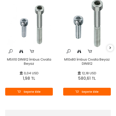
M5X10 DIN912 İmbus Cıvata
M10x80 İmbus Cıvata Beyaz
Beyaz
DIN912
0,04 USD
12,18 USD
1,98 TL
580,61 TL
Sepete Ekle
Sepete Ekle