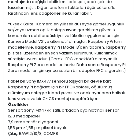
montajında ​​değiştirilebilir lenslerle çalışacak şekilde
tasarlanmıştır. Diğer lens form faktörleri üçüncü taraflar
tarafından lens adaptörleri ile kullanılabilir.
Yüksek Kaliteli Kamera en yüksek düzeyde görsel uygunluk
ve/veya uzman optik entegrasyon gerektiren güvenlik
kameraları dahil endüstriyel ve tüketici uygulamaları için
Kamera Modül V2’ye alternatif olmuştur. Raspberry Pi tüm
modelleriyle, Raspberry Pi 1 Model B'den itibaren, raspberry
pi sitesi üzerinden en son yazılım sürümünü kullanılmak
süretiyle uyumludur. (Gerekli FPC konektörü olmayan ilk
Raspberry Pi Zero modelleri hariç. Daha sonra Raspberry Pi
Zero modeller için ayrıca satılan bir adaptör FPC'si gerekir.)
Paket bir Sony IMX477 sensörü taşıyan bir devre kartı,
Raspberry Pi bağlantı için bir FPC kablosu, öğütülmüş
alüminyum entegre tripod yuvası ve odak ayarlama halkalı
lens yuvası ve bir C- CS montaj adaptörü içerir.
Özellikler
Sensör: Sony IMX477R istifli, arkadan aydınlatmalı sensor
12,3 megapiksel
7,9 mm sensör diyagonal
1,55 μm × 1,55 μm piksel boyutu
Çıkış: RAW12/10/8, COMP8