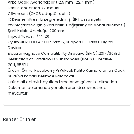
Arka Odak: Ayarlanabilir (12,5 mm–22,4 mm)
Lens Standartları: C-mount
CS-mount (C-CS adaptör dahil)
IR Kesme Filtresi: Entegre edilmiş. (IR hassasiyetini
etkinleştirmek için çıkarılabilir. Değişiklik geri döndürülemez.)
Şerit Kablo Uzunluğu: 200mm
Tripod Yuvası: 1/4”-20
Uyumluluk: FCC 47 CFR Part 15, Subpart B, Class B Digital
Device
Electromagnetic Compatibility Directive (EMC) 2014/30/EU
Restriction of Hazardous Substances (RoHS) Directive
2011/65/EU
Üretim Ömrü: Raspberry Pi Yüksek Kalite Kamera en az Ocak
2026'ya kadar üretimde kalacaktır.
Ürüne ait detaylı boyutlandırmalar ve güvenlik talimatları
Doküman bölümünde yer alan ürün datasheetinde
mevcuttur.
Benzer Ürünler