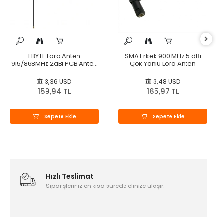
EBYTE Lora Anten
SMA Erkek 900 MHz 5 dBi
915/868MHz 2dBi PCB Anten
Çok Yönlü Lora Anten
TX-915-
3,36 USD
3,48 USD
159,94 TL
165,97 TL
Sepete Ekle
Sepete Ekle
Hızlı Teslimat
Siparişleriniz en kısa sürede elinize ulaşır.