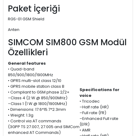
Paket İçeriği
RGS-01 GSM Shield
Anten
SIMCOM SIM800 GSM Modül
Özellikleri
General features
• Quad-band
850/900/1800/1900MHz
• GPRS multi-slot class 12/10
• GPRS mobile station class B
Specifications for
• Compliant to GSM phase 2/2+
voice
–Class 4 (2 W @ 850/900MHz)
• Tricodec
–Class 1 (1 W @ 1800/1900MHz)
–Half rate (HR)
• Dimensions: 17.6*15.7*2.3mm
–Full rate (FR)
• Weight: 1.3g
–Enhanced Full rate
• Control via AT commands
(EFR)
(3GPP TS 27.007, 27.005 and SIMCom
• AMR
enhanced AT Commands)
–Half rate (HR)