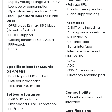
• Supply voltage range 3.4 ~ 4.4V
–Full rate (FR)
• Low power consumption
• Hands-free operation
• Operation temperature:-40℃
（Echo suppression）-
~85℃
Specifications for GPRS
Data
Interfaces
• GPRS class 12: max. 85.6 kbps
42 SMT pins including
(downlink/uplink)
• Analog audio interface
• PBCCH support
• RTC backup
• Coding schemes CS 1, 2, 3, 4
• USB interface
• PPP-stack
• Serial interface
• USSD
• Interface to external
SIM 3V/1.8V
–
• GPIO
• ADC
Specifications for SMS via
• GSM Antenna pad
GSM/GPRS
• Bluetooth Antenna pad
• Point to point MO and MT
• SMS cell broadcast
–
• Text and PDU mode
Compatibility
Software features
• AT cellular command
• 0710 MUX protocol
interface
• Embedded TCP/UDP protocol
• FTP/HTTP
Certifications