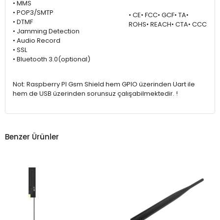
• MMS
• POP3/SMTP
• CE• FCC• GCF• TA•
• DTMF
ROHS• REACH• CTA• CCC
• Jamming Detection
• Audio Record
• SSL
• Bluetooth 3.0(optional)
Not: Raspberry PI Gsm Shield hem GPIO üzerinden Uart ile
hem de USB üzerinden sorunsuz çalışabilmektedir. !
Benzer Ürünler