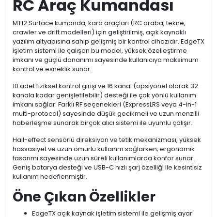
RC Araç Kumandası
MT12 Surface kumanda, kara araçları (RC araba, tekne,
crawler ve drift modelleri) için geliştirilmiş, açık kaynaklı
yazılım altyapısına sahip gelişmiş bir kontrol cihazıdır. EdgeTX
işletim sistemi ile çalışan bu model, yüksek özelleştirme
imkanı ve güçlü donanımı sayesinde kullanıcıya maksimum
kontrol ve esneklik sunar.
10 adet fiziksel kontrol girişi ve 16 kanal (opsiyonel olarak 32
kanala kadar genişletilebilir) desteği ile çok yönlü kullanım
imkanı sağlar. Farklı RF seçenekleri (ExpressLRS veya 4-in-1
multi-protocol) sayesinde düşük gecikmeli ve uzun menzilli
haberleşme sunarak birçok alıcı sistemi ile uyumlu çalışır.
Hall-effect sensörlü direksiyon ve tetik mekanizması, yüksek
hassasiyet ve uzun ömürlü kullanım sağlarken; ergonomik
tasarımı sayesinde uzun süreli kullanımlarda konfor sunar.
Geniş batarya desteği ve USB-C hızlı şarj özelliği ile kesintisiz
kullanım hedeflenmiştir.
Öne Çıkan Özellikler
EdgeTX açık kaynak işletim sistemi ile gelişmiş ayar