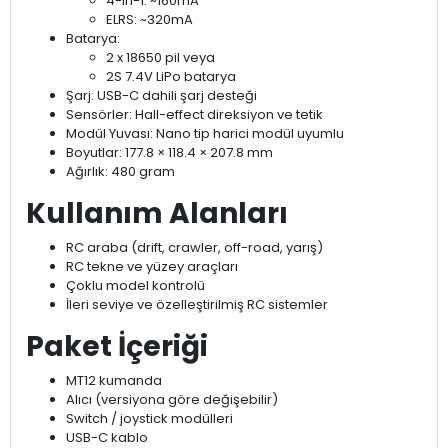
4-in-1: ~160mA
ELRS: ~320mA
Batarya:
2 x 18650 pil veya
2S 7.4V LiPo batarya
Şarj: USB-C dahili şarj desteği
Sensörler: Hall-effect direksiyon ve tetik
Modül Yuvası: Nano tip harici modül uyumlu
Boyutlar: 177.8 × 118.4 × 207.8 mm
Ağırlık: 480 gram
Kullanım Alanları
RC araba (drift, crawler, off-road, yarış)
RC tekne ve yüzey araçları
Çoklu model kontrolü
İleri seviye ve özelleştirilmiş RC sistemler
Paket İçeriği
MT12 kumanda
Alıcı (versiyona göre değişebilir)
Switch / joystick modülleri
USB-C kablo