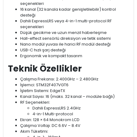
seçenekleri
16 kanal (32 kanala kadar genişletilebilir) kontrol
desteği
Dahili ExpressLRS veya 4-in-1 multi-protocol RF
seçenekleri
Düşük gecikme ve uzun menzil haberleşme
Hall-effect sensörlü direksiyon ve tetik sistemi
Nano modül yuvası ile harici RF modül desteği
USB-C hızlı şarj desteği
Ergonomik ve kompakt tasarım
Teknik Özellikler
Çalışma Frekansı: 2.400GHz – 2.480GHz
İşlemci: STM32F407VGT6
İşletim Sistemi: EdgeTX
Kanal Sayısı: 16 (maks. 32 kanal – modüle bağlı)
RF Seçenekleri:
Dahili ExpressLRS 2.4GHz
4-in-1 Multi-protocol
Ekran: 128 × 64 Monokrom LCD
Çalışma Voltajı: DC 6.6V – 8.4V
Akım Tüketimi: