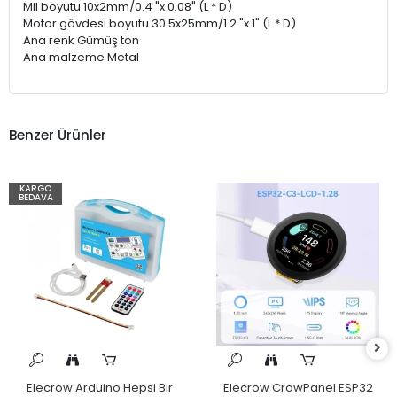
Mil boyutu 10x2mm/0.4 "x 0.08" (L * D)
Motor gövdesi boyutu 30.5x25mm/1.2 "x 1" (L * D)
Ana renk Gümüş ton
Ana malzeme Metal
Benzer Ürünler
KARGO
BEDAVA
Elecrow Arduino Hepsi Bir
Elecrow CrowPanel ESP32