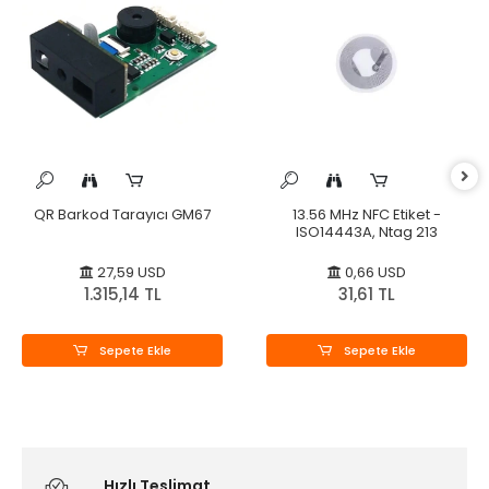
QR Barkod Tarayıcı GM67
13.56 MHz NFC Etiket -
ISO14443A, Ntag 213
27,59 USD
0,66 USD
1.315,14 TL
31,61 TL
Sepete Ekle
Sepete Ekle
Hızlı Teslimat