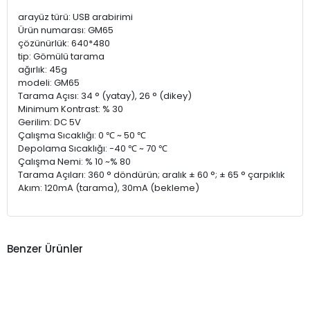
arayüz türü: USB arabirimi
Ürün numarası: GM65
çözünürlük: 640*480
tip: Gömülü tarama
ağırlık: 45g
modeli: GM65
Tarama Açısı: 34 ° (yatay), 26 ° (dikey)
Minimum Kontrast: % 30
Gerilim: DC 5V
Çalışma Sıcaklığı: 0 ℃ ~ 50 ℃
Depolama Sıcaklığı: -40 ℃ ~ 70 ℃
Çalışma Nemi: % 10 ~% 80
Tarama Açıları: 360 ° döndürün; aralık ± 60 °; ± 65 ° çarpıklık
Akım: 120mA (tarama), 30mA (bekleme)
Benzer Ürünler