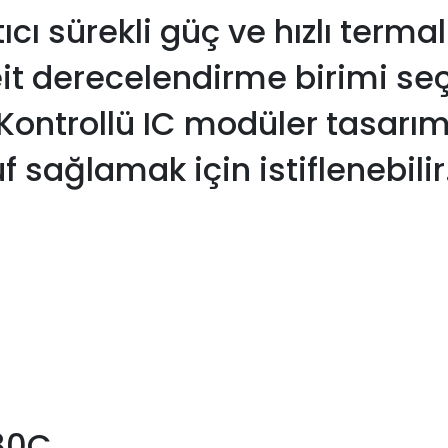
ıcı sürekli güç ve hızlı term
it derecelendirme birimi se
n Kontrollü IC modüler tasarı
 sağlamak için istiflenebilir
480C