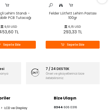
çli Lehim Standı -
Felder Lötfett Lehim Pastası
abilir PCB Tutacağı
100gr
9,51 USD
6,15 USD
453,60 TL
293,33 TL
Sepete Ekle
Sepete Ekle
esi
7 / 24 DESTEK
panya
Öneri ve şikayetlerinizi bize
iletebilirsiniz.
riler
Bize Ulaşın
0344
606 0316
LCD ve Display