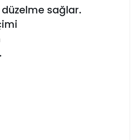
al düzelme sağlar.
çimi
m
.