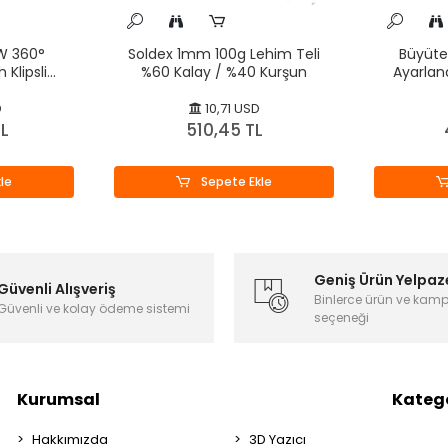
W 360°
Soldex 1mm 100g Lehim Teli
Büyüte
Klipsli
%60 Kalay / %40 Kurşun
Ayarlan
syonu
D
10,71 USD
TL
510,45 TL
le
Sepete Ekle
Geniş Ürün Yelpaz
Güvenli Alışveriş
Binlerce ürün ve kam
Güvenli ve kolay ödeme sistemi
seçeneği
Kurumsal
Katego
Hakkımızda
3D Yazıcı