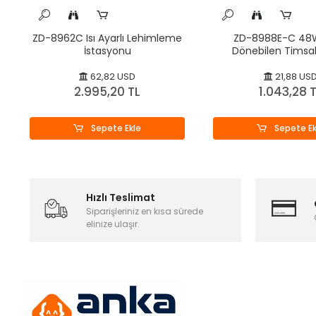
ZD-8962C Isı Ayarlı Lehimleme
ZD-8988E-C 48
İstasyonu
Dönebilen Timsah 
Lehimleme İsta
62,82 USD
21,88 US
2.995,20 TL
1.043,28 
Sepete Ekle
Sepete Ek
Hızlı Teslimat
Siparişleriniz en kısa sürede
elinize ulaşır.