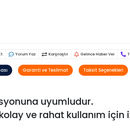
Et
Yorum Yaz
Karşılaştır
Gelince Haber Ver
T
ması
Garanti ve Teslimat
Taksit Seçenekleri
kasyonuna uyumludur.
olay ve rahat kullanım için