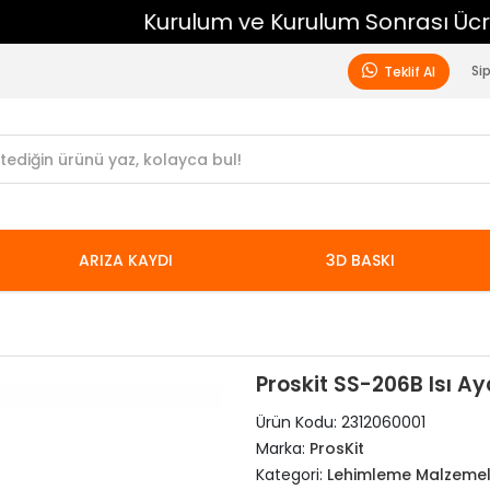
Kurulum ve Kurulum Sonrası Ücretsiz Destek
Si
Teklif Al
ARIZA KAYDI
3D BASKI
Proskit SS-206B Isı A
Ürün Kodu:
2312060001
Marka:
ProsKit
Kategori:
Lehimleme Malzemel