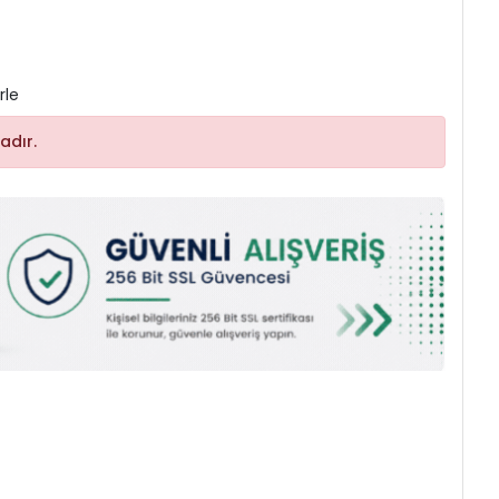
rle
adır.