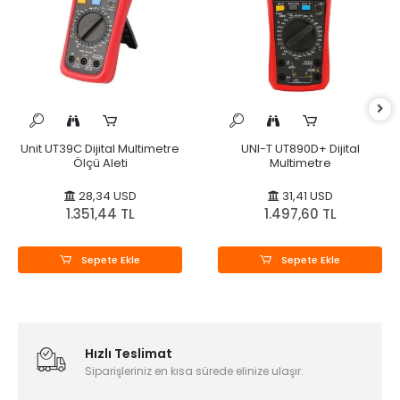
Unit UT39C Dijital Multimetre
UNI-T UT890D+ Dijital
Ölçü Aleti
Multimetre
28,34 USD
31,41 USD
1.351,44 TL
1.497,60 TL
Sepete Ekle
Sepete Ekle
Hızlı Teslimat
Siparişleriniz en kısa sürede elinize ulaşır.