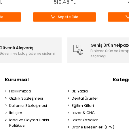
TL
510,45 TL
le
Sepete Ekle
Geniş Ürün Yelpaz
Güvenli Alışveriş
Binlerce ürün ve kam
Güvenli ve kolay ödeme sistemi
seçeneği
Kurumsal
Katego
Hakkımızda
3D Yazıcı
Gizlilik Sözleşmesi
Dental Ürünler
Kullanıcı Sözleşmesi
Eğitim Kitleri
İletişim
Lazer & CNC
İade ve Cayma Hakkı
Lazer Yazıcılar
Politikası
Drone Bileşenleri (FPV)