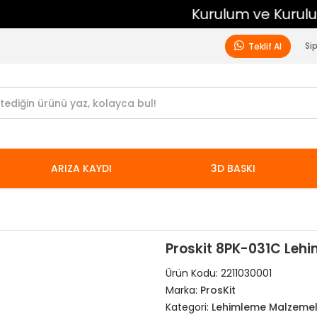
Kurulum ve Kurulum Sonrası Ücretsiz Destek
Si
Teklif Al
ARIZA KAYDI
3D BASKI
Proskit 8PK-031C Lehim
Ürün Kodu:
2211030001
Marka:
ProsKit
Kategori:
Lehimleme Malzemel