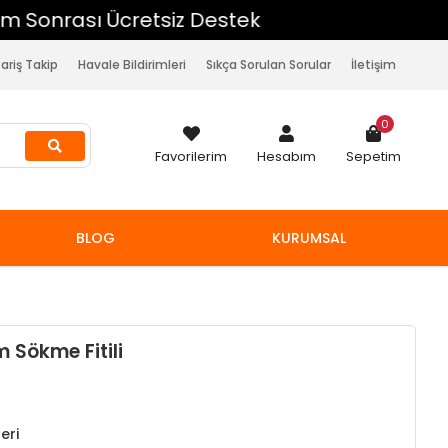
pariş Takip
Havale Bildirimleri
Sıkça Sorulan Sorular
İletişim
0
Favorilerim
Hesabım
Sepetim
BLOG
KURUMSAL
 Sökme Fitili
eri