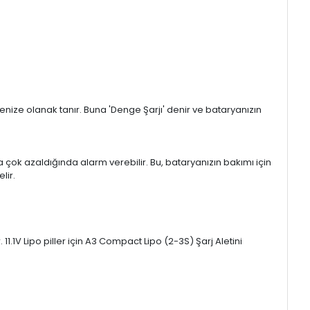
tmenize olanak tanır. Buna 'Denge Şarjı' denir ve bataryanızın
rya çok azaldığında alarm verebilir. Bu, bataryanızın bakımı için
lir.
r. 11.1V Lipo piller için A3 Compact Lipo (2-3S) Şarj Aletini