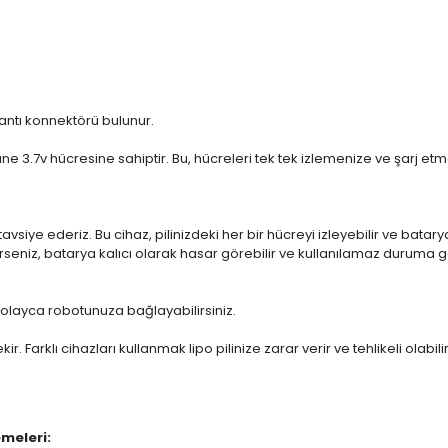
antı konnektörü bulunur.
tane 3.7v hücresine sahiptir. Bu, hücreleri tek tek izlemenize ve şarj e
tavsiye ederiz. Bu cihaz, pilinizdeki her bir hücreyi izleyebilir ve bata
irseniz, batarya kalıcı olarak hasar görebilir ve kullanılamaz duruma ge
 kolayca robotunuza bağlayabilirsiniz.
ir. Farklı cihazları kullanmak lipo pilinize zarar verir ve tehlikeli olabili
meleri: