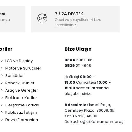
esi
7 / 24 DESTEK
panya
Öneri ve şikayetlerinizi bize
iletebilirsiniz.
riler
Bize Ulaşın
0344
606 0316
LCD ve Display
0539
211 4608
Motor ve Sürücüler
Sensörler
Haftaiçi
09:00 -
19:00
Cumartesi
10:00 -
Robotik Ürünler
15:00
saatleri arasında
Araç ve Gereçler
ulaşabilirsiniz.
Elektronik Kartlar
Adresimiz :
İsmet Paşa,
Geliştirme Kartları
Cemilbey Plaza, 36009. Sk.
Kablosuz İletişim
Kat:3 No:13, 46100
Devre Elamanları
Dulkadiroğlu/Kahramanmaraş