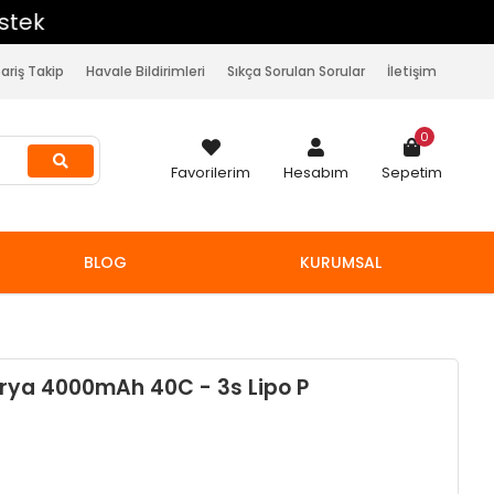
pariş Takip
Havale Bildirimleri
Sıkça Sorulan Sorular
İletişim
0
Favorilerim
Hesabım
Sepetim
BLOG
KURUMSAL
tarya 4000mAh 40C - 3s Lipo P