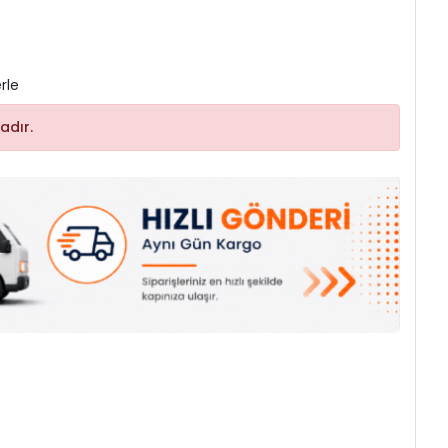
rle
adır.