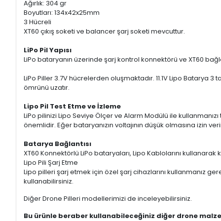
Ağırlık: 304 gr
Boyutları: 134x42x25mm
3 Hücreli
XT60 çıkış soketi ve balancer şarj soketi mevcuttur.
LiPo Pil Yapısı
LiPo bataryanın üzerinde şarj kontrol konnektörü ve XT60 bağl
LiPo Piller 3.7V hücrelerden oluşmaktadır. 11.1V Lipo Batarya 3 
ömrünü uzatır.
Lipo Pil Test Etme ve İzleme
LiPo pilinizi Lipo Seviye Ölçer ve Alarm Modülü ile kullanmanızı 
önemlidir. Eğer bataryanızın voltajının düşük olmasına izin ver
Batarya Bağlantısı
XT60 Konnektörlü LiPo bataryaları, Lipo Kablolarını kullanarak
Lipo Pili Şarj Etme
Lipo pilleri şarj etmek için özel şarj cihazlarını kullanmanız gerek
kullanabilirsiniz.
Diğer Drone Pilleri modellerimizi de inceleyebilirsiniz.
Bu ürünle beraber kullanabileceğiniz diğer drone malze