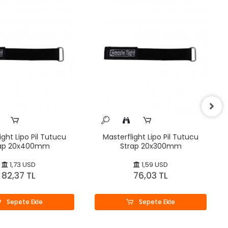
ight Lipo Pil Tutucu
Masterflight Lipo Pil Tutucu
rap 20x400mm
Strap 20x300mm
1,73 USD
1,59 USD
82,37 TL
76,03 TL
Sepete Ekle
Sepete Ekle