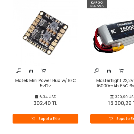
KARGO
BEDAVA
Matek Mini Power Hub w/ BEC
Masterflight 22,2V 
5v12v
16000mAh 65C 6s
Polymer
6,34 USD
320,90 U
302,40 TL
15.300,29 
Sepete Ekle
Sepete Ek