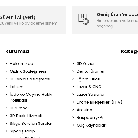
Geniş Ürün Yelpaz
Güvenli Alışveriş
Binlerce ürün ve kam
Güvenli ve kolay ödeme sistemi
seçeneği
Kurumsal
Katego
Hakkımızda
3D Yazıcı
Gizlilik Sözleşmesi
Dental Ürünler
Kullanıcı Sözleşmesi
Eğitim Kitleri
İletişim
Lazer & CNC
İade ve Cayma Hakkı
Lazer Yazıcılar
Politikası
Drone Bileşenleri (FPV)
Kurumsal
Arduino
3D Baskı Hizmeti
Raspberry-Pi
Sıkça Sorulan Sorular
Güç Kaynakları
Sipariş Takip