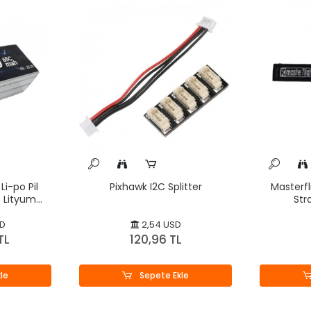
Li-po Pil
Pixhawk I2C Splitter
Masterfl
 Lityum
St
SD
2,54 USD
TL
120,96 TL
le
Sepete Ekle