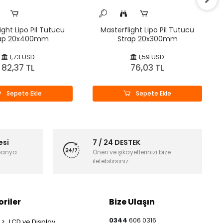
ight Lipo Pil Tutucu
Masterflight Lipo Pil Tutucu
rap 20x400mm
Strap 20x300mm
1,73 USD
1,59 USD
82,37 TL
76,03 TL
Sepete Ekle
Sepete Ekle
esi
7 / 24 DESTEK
panya
Öneri ve şikayetlerinizi bize
iletebilirsiniz.
riler
Bize Ulaşın
0344
606 0316
LCD ve Display