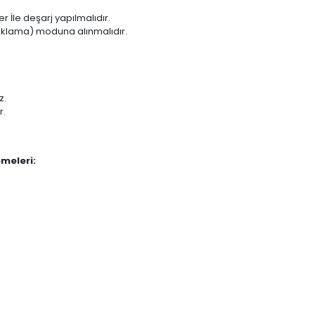
r İle deşarj yapılmalıdır.
saklama) moduna alınmalıdır.
z.
r.
meleri: