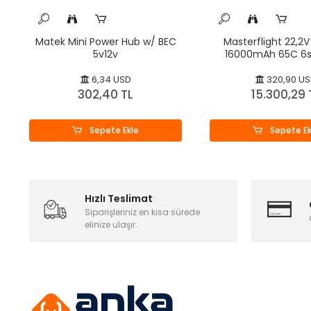
Matek Mini Power Hub w/ BEC
Masterflight 22,2V 
5v12v
16000mAh 65C 6s
Polymer
6,34 USD
320,90 U
302,40 TL
15.300,29 
Sepete Ekle
Sepete Ek
Hızlı Teslimat
Siparişleriniz en kısa sürede
elinize ulaşır.