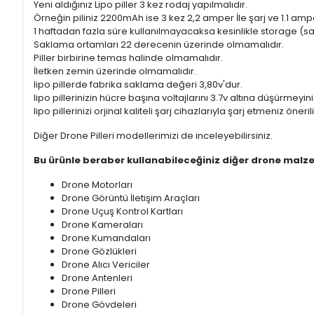
Yeni aldığınız Lipo piller 3 kez rodaj yapılmalıdır.
Örneğin piliniz 2200mAh ise 3 kez 2,2 amper İle şarj ve 1.1 ampe
1 haftadan fazla süre kullanılmayacaksa kesinlikle storage (
Saklama ortamları 22 derecenin üzerinde olmamalıdır.
Piller birbirine temas halinde olmamalıdır.
İletken zemin üzerinde olmamalıdır.
lipo pillerde fabrika saklama değeri 3,80v'dur.
lipo pillerinizin hücre başına voltajlarını 3.7v altına düşürmeyini
lipo pillerinizi orjinal kaliteli şarj cihazlarıyla şarj etmeniz önerili
Diğer Drone Pilleri modellerimizi de inceleyebilirsiniz.
Bu ürünle beraber kullanabileceğiniz diğer drone malze
Drone Motorları
Drone Görüntü İletişim Araçları
Drone Uçuş Kontrol Kartları
Drone Kameraları
Drone Kumandaları
Drone Gözlükleri
Drone Alıcı Vericiler
Drone Antenleri
Drone Pilleri
Drone Gövdeleri