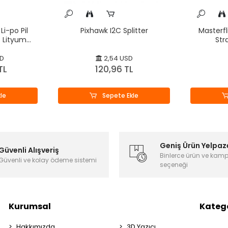
Li-po Pil
Pixhawk I2C Splitter
Masterfl
 Lityum
St
SD
2,54 USD
TL
120,96 TL
le
Sepete Ekle
Geniş Ürün Yelpaz
Güvenli Alışveriş
Binlerce ürün ve kam
Güvenli ve kolay ödeme sistemi
seçeneği
Kurumsal
Katego
Hakkımızda
3D Yazıcı