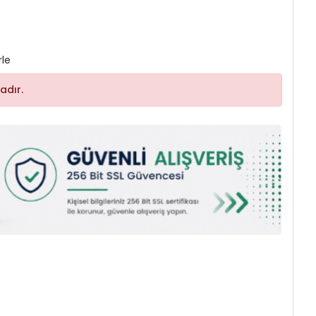
rle
adır.