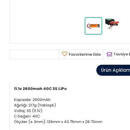
Tavsiye 
Favorilerime Ekle
Ürün Açıkla
11.1v 2600mah 40C 3S LiPo
Kapasite: 2600mAh
Ağırlığı: 217g (Yaklaşık)
Voltaj: 3S (11.1V)
C Değeri: 40C
Ölçüler (± 3mm): 126mm x 43.75mm x 28.70mm