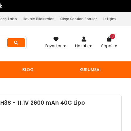
pariş Takip
Havale Bildirimleri
Sıkça Sorulan Sorular
İletişim
0
Favorilerim
Hesabım
Sepetim
BLOG
KURUMSAL
3S - 11.1V 2600 mAh 40C Lipo