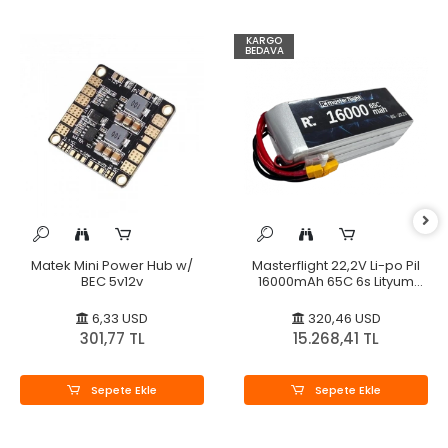
KARGO
BEDAVA
Matek Mini Power Hub w/
Masterflight 22,2V Li-po Pil
BEC 5v12v
16000mAh 65C 6s Lityum
Polymer
6,33 USD
320,46 USD
301,77 TL
15.268,41 TL
Sepete Ekle
Sepete Ekle