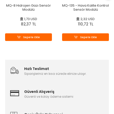
MQ-8 Hidrojen Gazı Sensör
MQ-135 - Hava Kalite Kontrol
Modülü
Sensör Modülü
1,73 USD
2,32 USD
82,37 TL
110,72 TL
Sepete Ekle
Sepete Ekle
Hızlı Teslimat
Siparişleriniz en kısa sürede elinize ulaşır.
Güvenli Alışveriş
Güvenli ve kolay ödeme sistemi