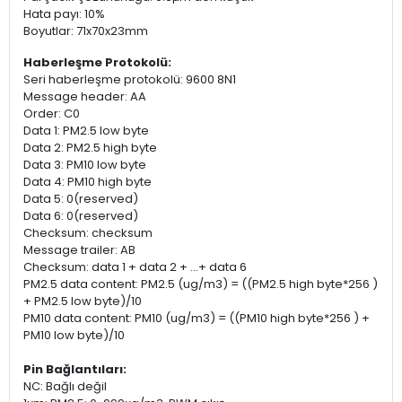
Hata payı: 10%
Boyutlar: 71x70x23mm
Haberleşme Protokolü:
Seri haberleşme protokolü: 9600 8N1
Message header: AA
Order: C0
Data 1: PM2.5 low byte
Data 2: PM2.5 high byte
Data 3: PM10 low byte
Data 4: PM10 high byte
Data 5: 0(reserved)
Data 6: 0(reserved)
Checksum: checksum
Message trailer: AB
Checksum: data 1 + data 2 + ...+ data 6
PM2.5 data content: PM2.5 (ug/m3) = ((PM2.5 high byte*256 )
+ PM2.5 low byte)/10
PM10 data content: PM10 (ug/m3) = ((PM10 high byte*256 ) +
PM10 low byte)/10
Pin Bağlantıları:
NC: Bağlı değil