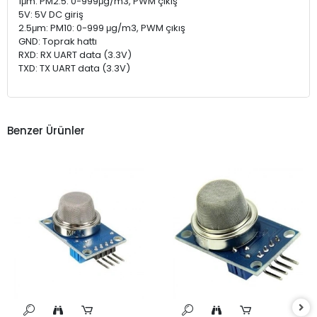
1μm: PM2.5: 0-999μg/m3, PWM çıkış
5V: 5V DC giriş
2.5μm: PM10: 0-999 μg/m3, PWM çıkış
GND: Toprak hattı
RXD: RX UART data (3.3V)
TXD: TX UART data (3.3V)
Benzer Ürünler