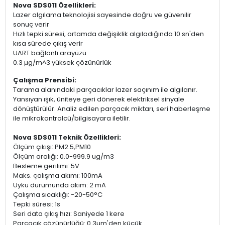
Nova SDS011 Özellikleri:
Lazer algılama teknolojisi sayesinde doğru ve güvenilir
sonuç verir
Hızlı tepki süresi, ortamda değişiklik algıladığında 10 sn'den
kısa sürede çıkış verir
UART bağlantı arayüzü
0.3 µg/m^3 yüksek çözünürlük
Çalışma Prensibi:
Tarama alanındaki parçacıklar lazer saçınım ile algılanır.
Yansıyan ışık, üniteye geri dönerek elektriksel sinyale
dönüştürülür. Analiz edilen parçacık miktarı, seri haberleşme
ile mikrokontrolcü/bilgisayara iletilir.
Nova SDS011 Teknik Özellikleri:
Ölçüm çıkışı: PM2.5,PM10
Ölçüm aralığı: 0.0-999.9 ug/m3
Besleme gerilimi: 5V
Maks. çalışma akımı: 100mA
Uyku durumunda akım: 2 mA
Çalışma sıcaklığı: -20-50°C
Tepki süresi: 1s
Seri data çıkış hızı: Saniyede 1 kere
Parçacık çözünürlüğü: 0.3µm'den küçük