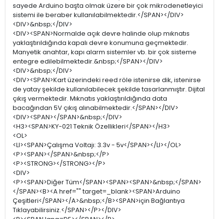
sayede Arduino başta olmak üzere bir çok mikrodenetleyici
sistemi ile beraber kullanılabilmektedir.</SPAN></DIV>
<DIV>&nbsp;</DIV>
<DIV><SPAN>Normalde açık devre halinde olup mıknatıs
yaklaştırıldığında kapalı devre konumuna geçmektedir.
Manyetik anahtar, kapı alarm sistemler vb. bir çok sisteme
entegre edilebilmektedir.&nbsp;</SPAN></DIV>
<DIV>&nbsp;</DIV>
<DIV><SPAN>Kart üzerindeki reed röle istenirse dik, istenirse
de yatay şekilde kullanılabilecek şekilde tasarlanmıştır. Dijital
çıkış vermektedir. Mıknatıs yaklaştırıldığında data
bacağından 5V çıkış alınabilmektedir.</SPAN></DIV>
<DIV><SPAN></SPAN>&nbsp;</DIV>
<H3><SPAN>KY-021 Teknik Özellikleri</SPAN></H3>
<OL>
<LI><SPAN>Çalışma Voltajı: 3.3v - 5v</SPAN></LI></OL>
<P><SPAN></SPAN>&nbsp;</P>
<P><STRONG></STRONG></P>
<DIV>
<P><SPAN>Diğer Tüm</SPAN><SPAN><SPAN>&nbsp;</SPAN>
</SPAN><B><A href="" target=_blank><SPAN>Arduino
Çeşitleri</SPAN></A>&nbsp;</B><SPAN>için Bağlantıya
Tıklayabilirsiniz.</SPAN></P></DIV>