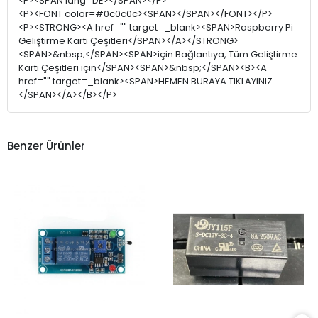
<P><SPAN lang=DE></SPAN></P>
<P><FONT color=#0c0c0c><SPAN></SPAN></FONT></P>
<P><STRONG><A href="" target=_blank><SPAN>Raspberry Pi
Geliştirme Kartı Çeşitleri</SPAN></A></STRONG>
<SPAN>&nbsp;</SPAN><SPAN>için Bağlantıya, Tüm Geliştirme
Kartı Çeşitleri için</SPAN><SPAN>&nbsp;</SPAN><B><A
href="" target=_blank><SPAN>HEMEN BURAYA TIKLAYINIZ.
</SPAN></A></B></P>
Benzer Ürünler