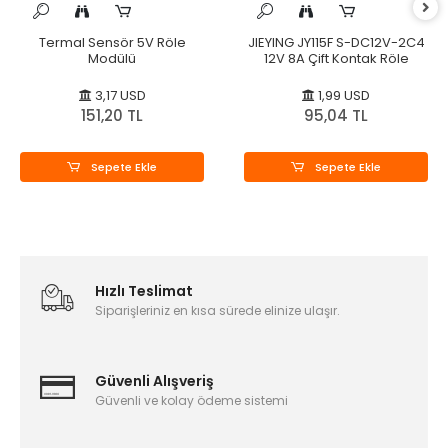
Termal Sensör 5V Röle
JIEYING JY115F S-DC12V-2C4
Modülü
12V 8A Çift Kontak Röle
3,17 USD
1,99 USD
151,20 TL
95,04 TL
Sepete Ekle
Sepete Ekle
Hızlı Teslimat
Siparişleriniz en kısa sürede elinize ulaşır.
Güvenli Alışveriş
Güvenli ve kolay ödeme sistemi