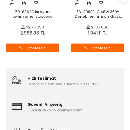
ZD-8962C Isı Ayarlı
ZD-8988E-C 48W 360°
Lehimleme İstasyonu
Dönebilen Timsah Klipsli
Lehimleme İstasyonu
62,73 USD
21,85 USD
2.988,96 TL
1.041,11 TL
Sepete Ekle
Sepete Ekle
Hızlı Teslimat
Siparişleriniz en kısa sürede elinize ulaşır.
Güvenli Alışveriş
Güvenli ve kolay ödeme sistemi