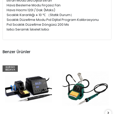
Ekran Modu Led Dijital Ekran
Hava Besleme Modu Fırçasız Fan
Hava Hacmi 120l / Dak (Maks)
Sıcaklık Kararlılığı ± 10 ℃ （Statik Durum）
Sıcaklık Düzeltme Modu Pıd Dijital Program Kalibrasyonu
Pıd Sıcaklık Düzeltme Döngüsü 200 Ms
Isıtıcı Seramik İskelet Isıtıcı
Benzer Ürünler
KARGO
BEDAVA