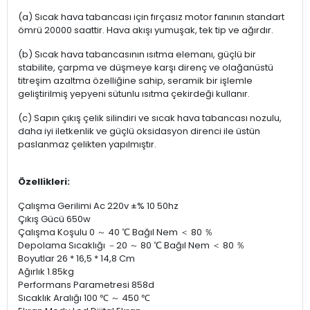
(a) Sıcak hava tabancası için fırçasız motor fanının standart
ömrü 20000 saattir. Hava akışı yumuşak, tek tip ve ağırdır.
(b) Sıcak hava tabancasının ısıtma elemanı, güçlü bir
stabilite, çarpma ve düşmeye karşı direnç ve olağanüstü
titreşim azaltma özelliğine sahip, seramik bir işlemle
geliştirilmiş yepyeni sütunlu ısıtma çekirdeği kullanır.
(c) Sapın çıkış çelik silindiri ve sıcak hava tabancası nozulu,
daha iyi iletkenlik ve güçlü oksidasyon direnci ile üstün
paslanmaz çelikten yapılmıştır.
Özellikleri:
Çalışma Gerilimi Ac 220v ±% 10 50hz
Çıkış Gücü 650w
Çalışma Koşulu 0 ～ 40 ℃ Bağıl Nem ＜ 80 ％
Depolama Sıcaklığı －20 ～ 80 ℃ Bağıl Nem ＜ 80 ％
Boyutlar 26 * 16,5 * 14,8 Cm
Ağırlık 1.85kg
Performans Parametresi 858d
Sıcaklık Aralığı 100 ℃ ～ 450 ℃