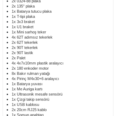
2x 0324-88 plaka
2x 135° plaka
1x Batarya tutucu plaka
1x T-tipi plaka
1x 3x3 braket
1x U1 braket
1x Mini sarhoş teker
4x 62T adımsız tekerlek
2x 62T tekerlek
2x 90T tekerlek
2x 90T lastik
2x Palet
4x 4x7x10mm plastik aralayıcı
2x 180 enkoder motor
8x Bakır rulman yatağı
4x Pirinç M4x30+6 aralayıcı
1x Batarya yuvası
1x Me Auriga kartı
1x Ultrasonik mesafe sensörü
1x Çizgi takip sensörü
1x USB kablosu
2x 20cm RJ25 kablo
1x Somun anahtarı