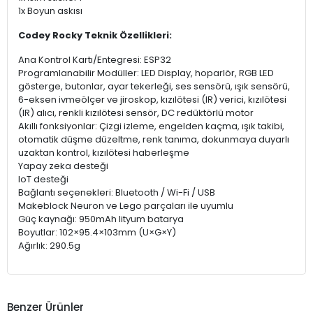
1x Boyun askısı
Codey Rocky Teknik Özellikleri:
Ana Kontrol Kartı/Entegresi: ESP32
Programlanabilir Modüller: LED Display, hoparlör, RGB LED
gösterge, butonlar, ayar tekerleği, ses sensörü, ışık sensörü,
6-eksen ivmeölçer ve jiroskop, kızılötesi (IR) verici, kızılötesi
(IR) alıcı, renkli kızılötesi sensör, DC redüktörlü motor
Akıllı fonksiyonlar: Çizgi izleme, engelden kaçma, ışık takibi,
otomatik düşme düzeltme, renk tanıma, dokunmaya duyarlı
uzaktan kontrol, kızılötesi haberleşme
Yapay zeka desteği
IoT desteği
Bağlantı seçenekleri: Bluetooth / Wi-Fi / USB
Makeblock Neuron ve Lego parçaları ile uyumlu
Güç kaynağı: 950mAh lityum batarya
Boyutlar: 102×95.4×103mm (U×G×Y)
Ağırlık: 290.5g
Benzer Ürünler