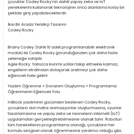
çocuklar Codey Rocky'nin dahili yapay zeka ve IoT
yenekelerini kullanarak teknolojinin öncü alanlarına kolay bir
şekilde giriş yapabileceklerdir.
İkisi Bir Arada Yenilikçi Tasarım
Codey Rocky
Brainy Codey: Dahili 10 adet programlanabilir elektronik
modülü ile Codey Rocky göründüğünden çok daha fazla
yeteneğe sahiptir.
Agile Rocky: Yalnızca kıvrımlı yolları takip etmekle kalmaz,
engellerin etrafından dolaşarak üretmeyi çok daha
eğlenceli hale getirir.
Yazılım Öğrenme + Donanım Oluşturma = Programlama
Öğrenmenin Eğlenceli Yolu
mBlock yazılımının gücünden beslenen Codey Rocky,
çocukların dot matris animasyonlar oluşturmasına, oyunlar
tasarlamasına ve yapay zeka ve nesnelerin interneti (IoT)
uygulamaları gerçekleştirebilmesine olanak tanır. Robotun
tüm hareketlerini programlama olanağı, çocukların her
komutu sezgisel olarak öğrenmesine yardımcı olduğu gibi,