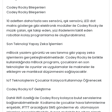
Codey Rocky Bileşenleri
Codey Rocky Bileşenleri
10 adetten daha fazla ses sensörü, ışık sensörü, LED dot
matris gösterge gibi elektronik modüller ile Codey Rocky ile
müzik çalan, ışık takip eden, yüz ifadelerini taklit eden
robotları kolay programlama ile oluşturabilirsiniz.
Son Teknoloji Yapay Zeka İşlemleri
mBlock yazılımı görüntü ve ses tanıma gibi yapay zeka
işlemlerini gerçekleştirebilmektedir. Codey Rocky ile birlikte
kullanıldığında mBlock programı, çocukların en son
teknolojiler ile oyunlar ve uygulamalar ile makineler ile
etkileşim ve mantıksal düşünmesini sağlayacaktır.
IoT Teknolojilerini Çocuklar Kolayca Kullanmayı Öğrenecek
Codey Rocky IoT Geliştirme
Dahili WiFi özelliği ile Codey Rocy kolayca bulut servislerine
bağlanabilmektedir. Kodlama ile çocuklar hava tahminlerine
erişebilir, IFTTT aracılığıyla SMS gönderme vb. otomasyon