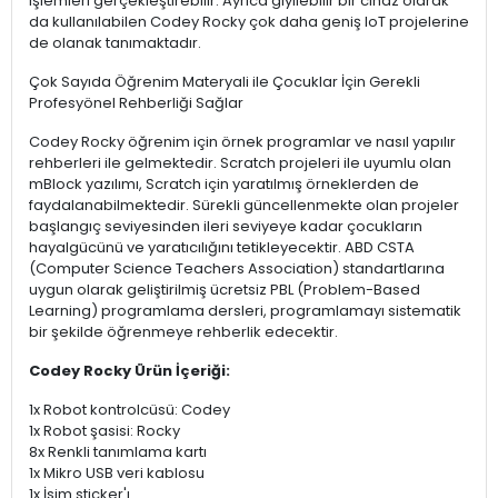
işlemleri gerçekleştirebilir. Ayrıca giyilebilir bir cihaz olarak
da kullanılabilen Codey Rocky çok daha geniş IoT projelerine
de olanak tanımaktadır.
Çok Sayıda Öğrenim Materyali ile Çocuklar İçin Gerekli
Profesyönel Rehberliği Sağlar
Codey Rocky öğrenim için örnek programlar ve nasıl yapılır
rehberleri ile gelmektedir. Scratch projeleri ile uyumlu olan
mBlock yazılımı, Scratch için yaratılmış örneklerden de
faydalanabilmektedir. Sürekli güncellenmekte olan projeler
başlangıç seviyesinden ileri seviyeye kadar çocukların
hayalgücünü ve yaratıcılığını tetikleyecektir. ABD CSTA
(Computer Science Teachers Association) standartlarına
uygun olarak geliştirilmiş ücretsiz PBL (Problem-Based
Learning) programlama dersleri, programlamayı sistematik
bir şekilde öğrenmeye rehberlik edecektir.
Codey Rocky Ürün İçeriği:
1x Robot kontrolcüsü: Codey
1x Robot şasisi: Rocky
8x Renkli tanımlama kartı
1x Mikro USB veri kablosu
1x İsim sticker'ı