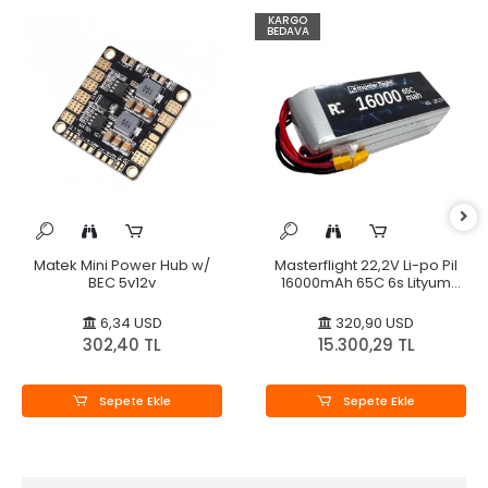
KARGO
BEDAVA
Matek Mini Power Hub w/
Masterflight 22,2V Li-po Pil
BEC 5v12v
16000mAh 65C 6s Lityum
Polymer
6,34 USD
320,90 USD
302,40 TL
15.300,29 TL
Sepete Ekle
Sepete Ekle