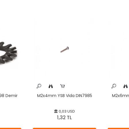
6798 Demir
M2x4mm YSB Vida DIN7985
M2x6mm 
0,03 USD
1,32 TL