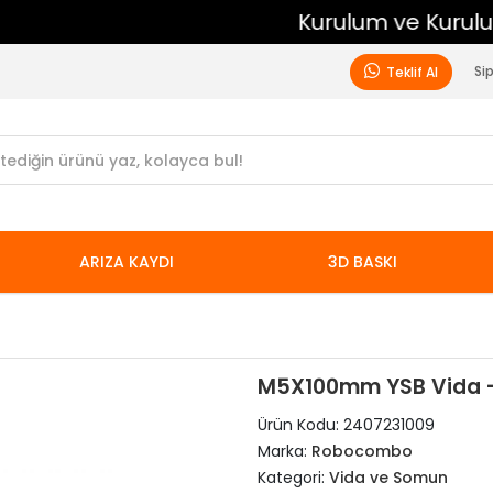
Kurulum ve Kurulum Sonrası Ücretsiz Destek
Si
Teklif Al
ARIZA KAYDI
3D BASKI
M5X100mm YSB Vida -
Ürün Kodu:
2407231009
Marka:
Robocombo
Kategori:
Vida ve Somun