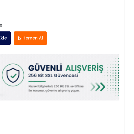
le
Ekle
Hemen Al