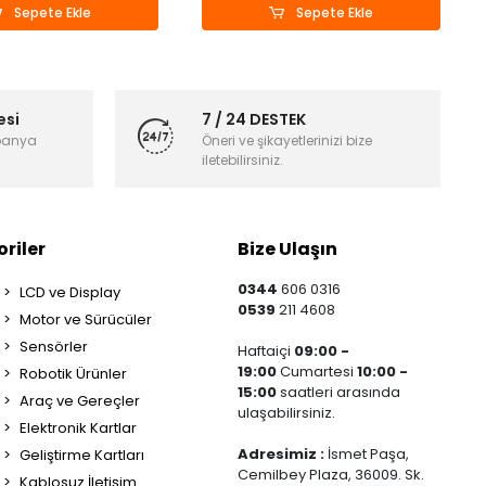
Sepete Ekle
Sepete Ekle
esi
7 / 24 DESTEK
panya
Öneri ve şikayetlerinizi bize
iletebilirsiniz.
riler
Bize Ulaşın
0344
606 0316
LCD ve Display
0539
211 4608
Motor ve Sürücüler
Sensörler
Haftaiçi
09:00 -
19:00
Cumartesi
10:00 -
Robotik Ürünler
15:00
saatleri arasında
Araç ve Gereçler
ulaşabilirsiniz.
Elektronik Kartlar
Adresimiz :
İsmet Paşa,
Geliştirme Kartları
Cemilbey Plaza, 36009. Sk.
Kablosuz İletişim