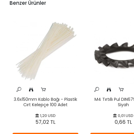
Benzer Ürünler
3.6x150mm Kablo Bağı - Plastik
M4 Tırtıllı Pul DIN
Cırt Kelepçe 100 Adet
Siyah
1,20 USD
0,01 USD
57,02 TL
0,66 TL