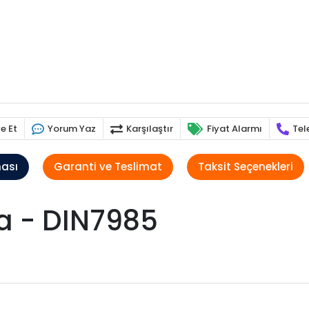
e Et
Yorum Yaz
Karşılaştır
Fiyat Alarmı
Tel
ması
Garanti ve Teslimat
Taksit Seçenekleri
 - DIN7985