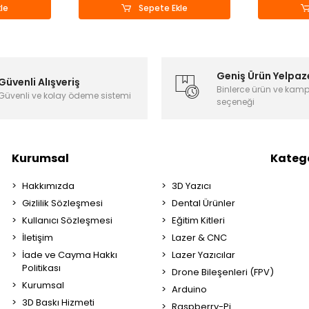
le
Sepete Ekle
Geniş Ürün Yelpaz
Güvenli Alışveriş
Binlerce ürün ve kam
Güvenli ve kolay ödeme sistemi
seçeneği
Kurumsal
Katego
Hakkımızda
3D Yazıcı
Gizlilik Sözleşmesi
Dental Ürünler
Kullanıcı Sözleşmesi
Eğitim Kitleri
İletişim
Lazer & CNC
İade ve Cayma Hakkı
Lazer Yazıcılar
Politikası
Drone Bileşenleri (FPV)
Kurumsal
Arduino
3D Baskı Hizmeti
Raspberry-Pi