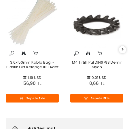
3.6x150mm Kablo Bağı -
M4 Tırtıllı Pul DIN6798 Demir
Plastik Cırt Kelepçe 100 Adet
Siyah
1,19 USD
0,01 USD
56,90 TL
0,66 TL
Sepete Ekle
Sepete Ekle
Hızlı Teslimat