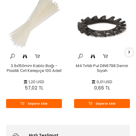
3.6x150mm Kablo Bağı -
M4 Tırtıllı Pul DIN6798 Demir
Plastik Cırt Kelepçe 100 Adet
Siyah
1,20 USD
0,01 USD
57,02 TL
0,66 TL
Sepete Ekle
Sepete Ekle
Hızlı Teslimat