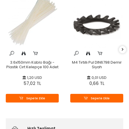
3.6x150mm Kablo Bağı -
M4 Tırtıllı Pul DIN6798 Demir
Plastik Cırt Kelepçe 100 Adet
Siyah
1,20 USD
0,01 USD
57,02 TL
0,66 TL
Sepete Ekle
Sepete Ekle
Hızlı Teslimat