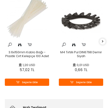
3.6x150mm Kablo Bağı -
M4 Tırtıllı Pul DIN6798 Demir
Plastik Cırt Kelepçe 100 Adet
Siyah
1,20 USD
0,01 USD
57,02 TL
0,66 TL
Sepete Ekle
Sepete Ekle
Hızlı Teslimat