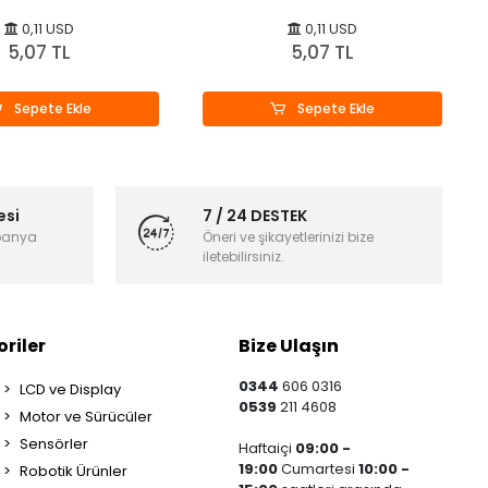
0,11 USD
0,11 USD
5,07 TL
5,07 TL
Sepete Ekle
Sepete Ekle
esi
7 / 24 DESTEK
panya
Öneri ve şikayetlerinizi bize
iletebilirsiniz.
riler
Bize Ulaşın
0344
606 0316
LCD ve Display
0539
211 4608
Motor ve Sürücüler
Sensörler
Haftaiçi
09:00 -
19:00
Cumartesi
10:00 -
Robotik Ürünler