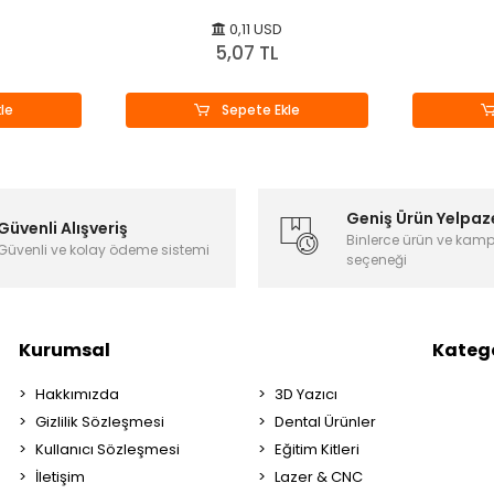
0,11 USD
5,07 TL
le
Sepete Ekle
Geniş Ürün Yelpaz
Güvenli Alışveriş
Binlerce ürün ve kam
Güvenli ve kolay ödeme sistemi
seçeneği
Kurumsal
Katego
Hakkımızda
3D Yazıcı
Gizlilik Sözleşmesi
Dental Ürünler
Kullanıcı Sözleşmesi
Eğitim Kitleri
İletişim
Lazer & CNC