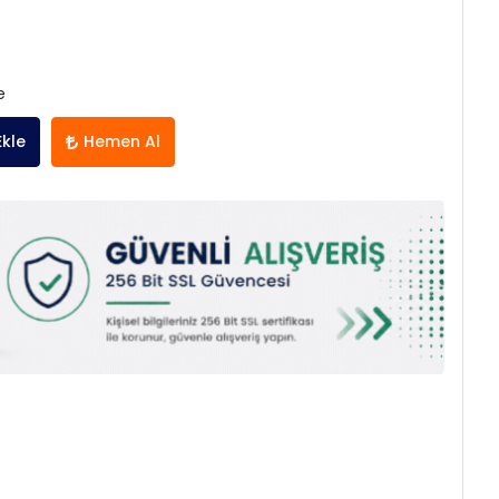
e
Ekle
Hemen Al