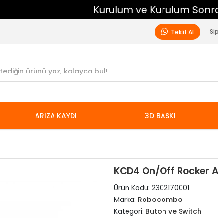
Kurulum ve Kurulum Sonrası Ücretsiz Destek
Si
Teklif Al
ARIZA KAYDI
3D BASKI
KCD4 On/Off Rocker Ana
Ürün Kodu:
2302170001
Marka:
Robocombo
Kategori:
Buton ve Switch