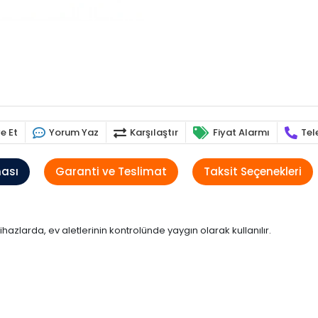
e Et
Yorum Yaz
Karşılaştır
Fiyat Alarmı
Tel
ması
Garanti ve Teslimat
Taksit Seçenekleri
cihazlarda, ev aletlerinin kontrolünde yaygın olarak kullanılır.