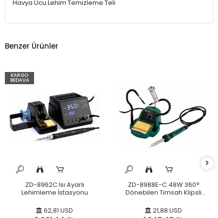
Havya Ucu Lehim Temizleme Teli
1
Benzer Ürünler
KARGO
BEDAVA
ZD-8962C Isı Ayarlı
ZD-8988E-C 48W 360°
Lehimleme İstasyonu
Dönebilen Timsah Klipsli
Lehimleme İstasyonu
62,81 USD
21,88 USD