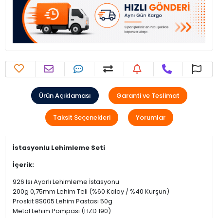
Ürün Açıklaması
Garanti ve Teslimat
Taksit Seçenekleri
Yorumlar
İstasyonlu Lehimleme Seti
İçerik:
926 Isı Ayarlı Lehimleme İstasyonu
1
200g 0,75mm Lehim Teli (%60 Kalay / %40 Kurşun)
1
Proskit 8S005 Lehim Pastası 50g
1
Metal Lehim Pompası (HZD 190)
1