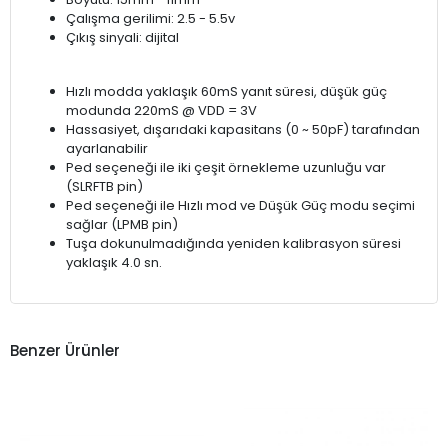
Çalışma gerilimi: 2.5 - 5.5v
Çıkış sinyali: dijital
Hızlı modda yaklaşık 60mS yanıt süresi, düşük güç
modunda 220mS @ VDD = 3V
Hassasiyet, dışarıdaki kapasitans (0 ~ 50pF) tarafından
ayarlanabilir
Ped seçeneği ile iki çeşit örnekleme uzunluğu var
(SLRFTB pin)
Ped seçeneği ile Hızlı mod ve Düşük Güç modu seçimi
sağlar (LPMB pin)
Tuşa dokunulmadığında yeniden kalibrasyon süresi
yaklaşık 4.0 sn.
Benzer Ürünler