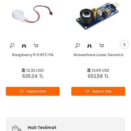
Raspberry Pi 5 RTC Pili
Waveshare Lazer Sensörü
13,32 USD
13,69 USD
635,04 TL
652,58 TL
Sepete Ekle
Sepete Ekle
Hızlı Teslimat