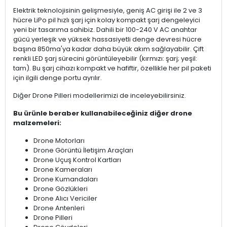
Elektrik teknolojisinin gelişmesiyle, geniş AC girişi ile 2 ve 3
hücre LiPo pil hızlı şarj için kolay kompakt şarj dengeleyici
yeni bir tasarıma sahibiz. Dahili bir 100-240 V AC anahtar
gücü yerleşik ve yüksek hassasiyetli denge devresi hücre
başına 850ma'ya kadar daha büyük akım sağlayabilir. Çift
renkli LED şarj sürecini görüntüleyebilir (kırmızı: şarj; yeşil:
tam). Bu şarj cihazı kompakt ve hafiftir, özellikle her pil paketi
için ilgili denge portu ayrılır.
Diğer Drone Pilleri modellerimizi de inceleyebilirsiniz.
Bu ürünle beraber kullanabileceğiniz diğer drone
malzemeleri:
Drone Motorları
Drone Görüntü İletişim Araçları
Drone Uçuş Kontrol Kartları
Drone Kameraları
Drone Kumandaları
Drone Gözlükleri
Drone Alıcı Vericiler
Drone Antenleri
Drone Pilleri