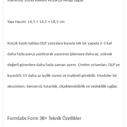
inanılmaz yüzey kalitesi ve parça netliği sağlar.
Yapı Hacmi: 14,5 × 14,5 × 18,5 cm
Küçük baskı tablası DLP yazıcılara kıyasla tek bir yapıda 2-3 kat
daha fazla parça yazdırarak yazıcınızı işlemeye daha az, yüksek
değerli görevlere daha fazla zaman ayırın. Üretim ortamları, DLP'ye
kıyasla% 55 daha az işçilik süresi ve maliyeti görebilir. Modüler bir
ekosistem, benzersiz tutarlılık, ölçeklenebilirlik ve yedeklilik sağlar.
Formlabs Form 3B+ Teknik Özellikler