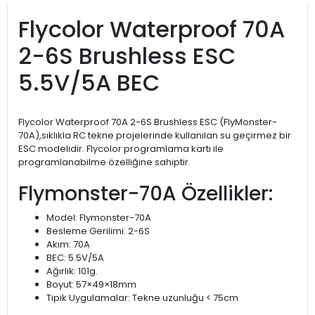
Flycolor Waterproof 70A
2-6S Brushless ESC
5.5V/5A BEC
Flycolor Waterproof 70A 2-6S Brushless ESC (FlyMonster-
70A),sıklıkla RC tekne projelerinde kullanılan su geçirmez bir
ESC modelidir. Flycolor programlama kartı ile
programlanabilme özelliğine sahiptir.
Flymonster-70A Özellikler:
Model: Flymonster-70A
Besleme Gerilimi: 2-6S
Akım: 70A
BEC: 5.5V/5A
Ağırlık: 101g.
Boyut: 57×49×18mm
Tipik Uygulamalar: Tekne uzunluğu < 75cm