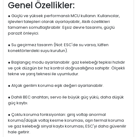
Genel Özellikler:
● Güçlü ve yüksek performanslı MCU kullanın. Kullanıcılar,
işlevleri talepleri olarak ayarlayabilir, Akıllı özellikleri
tamamen somutlaştırabilir. Eşsiz devre tasarımı, güçlü
parazit önleyici.
● Su geçirmez tasarım (Not: ESC'de su varsa, lütfen
konektörlerdeki suyu kurutun).
● Başlangıç ​​modu ayarlanabilir. gaz kelebeği tepkisi hızlıdır
ve çok düzgün bir hız kontrol doğrusallığına sahiptir. Ölçekli
tekne ve yarış teknesi ile uyumludur.
● Alçak gerilim koruma eşik değeri ayarlanabilir.
● Dahili BEC anahtarı, servo ile büyük güç yükü, daha düşük
güç kaybı.
● Çoklu koruma fonksiyonları: giriş voltajı anormal
koruma/düşük voltaj kesme koruması, aşırı termal koruma
ve gaz kelebeği sinyal kaybı koruması, ESC'yi daha güvenilir
hale getirir.